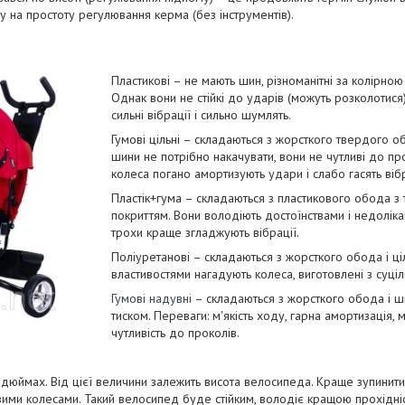
у на простоту регулювання керма (без інструментів).
Пластикові – не мають шин, різноманітні за колірно
Однак вони не стійкі до ударів (можуть розколотис
сильні вібрації і сильно шумлять.
Гумові цільні – складаються з жорсткого твердого об
шини не потрібно накачувати, вони не чутливі до прок
колеса погано амортизують удари і слабо гасять вібр
Пластік+гума – складаються з пластикового обода з
покриттям. Вони володіють достоїнствами і недоліка
трохи краще згладжують вібрації.
Поліуретанові – складаються з жорсткого обода і ціл
властивостями нагадують колеса, виготовлені з суціл
Гумові надувні
– складаються з жорсткого обода і ш
тиском. Переваги: м'якість ходу, гарна амортизація, м
чутливість до проколів.
 дюймах. Від цієї величини залежить висота велосипеда. Краще зупинити 
вими колесами. Такий велосипед буде стійким, володіє кращою прохідні