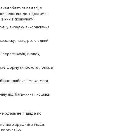
знадобляться педалі, з
ати велосипеди з довгими і
з них зісковзувати.
годі у випадку використання
расольку, навіс, розкладний
і перемикачів, кнопок,
має форму глибокого лотка, в
 більш глибока і може мати
дміну від багажника і кошика
що модель не підійде по
но його зрушити з місця.
 прогулянку.