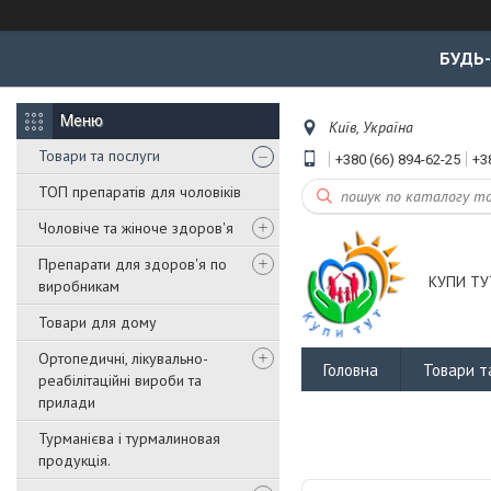
БУДЬ
Київ, Україна
Товари та послуги
+380 (66) 894-62-25
+3
ТОП препаратів для чоловіків
Чоловіче та жіноче здоров'я
Препарати для здоров'я по
КУПИ ТУ
виробникам
Товари для дому
Ортопедичні, лікувально-
Головна
Товари т
реабілітаційні вироби та
прилади
Турманієва і турмалиновая
продукція.