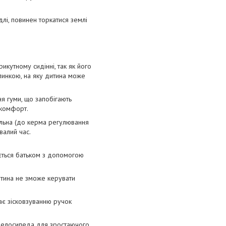
лі, повинен торкатися землі
икутному сидінні, так як його
пинкою, на яку дитина може
ня гуми, що запобігають
 комфорт.
альна (до керма регулювання
валий час.
ється батьком з допомогою
итина не зможе керувати
ає зісковзуванню ручок
 велосипеда для зростаючого