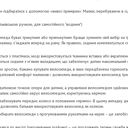
 підбиратися з допомогою «живої примірки». Малюк, перебуваючи в сід
тьківською ручкою, для самостійного "водіння")
ипеда буває трикутним або прямокутним. Краще зупинити свій вибір на тр
алюку з'їжджати вперед на раму. Як правило, сидіння комплектується с
ться з пластмаси, іноді використовується тканинна вставка або вкраплен
ються сидіння з м'яким вкладишем, що забезпечує дитині максимальний
но зростає, бажано купувати велосипеди, в яких передбачена горизонт
датковий комфорт малюкові і дозволить використовувати велосипед три
датковою точкою опори для дитини, а управління велосипедом здійсню
 малюк самостійно керує велосипедом, користуючись кермом.
 заблокувати переднє колесо в положення «прямо». В цьому випадку д
дозволить батькам використовувати велосипед як коляски.
ибирати велосипеди з прогумованими рукоятками на кермі – це запобіг
ався по висоті (регулювання підйому) – це продовжить термін служби