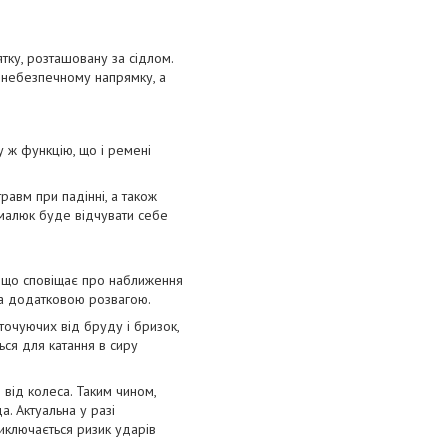
тку, розташовану за сідлом.
 небезпечному напрямку, а
у ж функцію, що і ремені
авм при падінні, а також
малюк буде відчувати себе
, що сповіщає про наближення
ка додатковою розвагою.
точуючих від бруду і бризок,
ься для катання в сиру
від колеса. Таким чином,
. Актуальна у разі
виключається ризик ударів