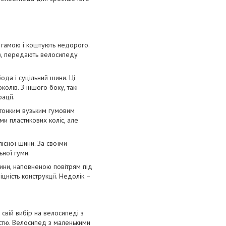
ю гамою і коштують недорого.
я), передають велосипеду
ода і суцільний шини. Ці
олів. З іншого боку, такі
ації.
 тонким вузьким гумовим
ми пластикових коліс, але
існої шини. За своїми
ьної гуми.
ини, наповненою повітрям під
іцність конструкції. Недолік –
свій вибір на велосипеді з
стю. Велосипед з маленькими