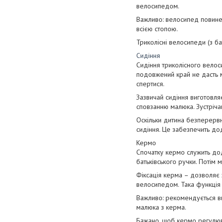
велосипедом.
Важливо: велосипед повинен
всією стопою.
Триколісні велосипеди (з ба
Сидіння
Сидіння триколісного велос
подовжений край не дасть м
спертися.
Зазвичай сидіння виготовляє
сповзанню малюка. Зустріча
Оскільки дитина безперерв
сидіння. Це забезпечить до
Кермо
Спочатку кермо служить до
батьківського ручки. Потім
Фіксація керма – дозволяє
велосипедом. Така функція 
Важливо: рекомендується в
малюка з керма.
Бажано, щоб кермо регулюв