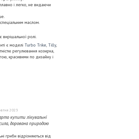
плавно і легко, не видаючи
ше.
 спеціальним маслом.
є вирішальної ролі.
нті є моделі
Turbo Trike
,
Tilly
,
тністю регулювання козирка,
агою, красивими по дизайну і
овтня 2023
арто купити лікувальні
 сила, дорована природою
ьні гриби відрізняються від