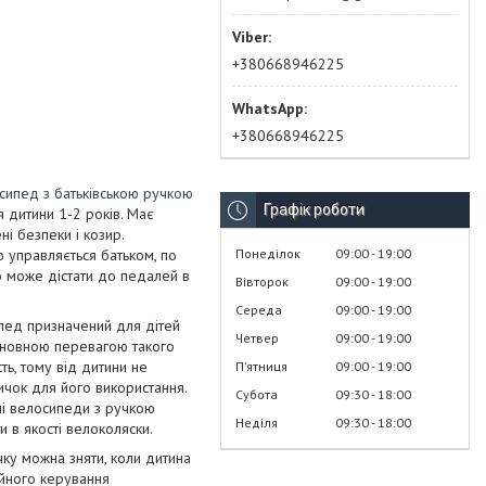
+380668946225
+380668946225
сипед з батьківською ручкою
Графік роботи
я дитини 1-2 років. Має
ні безпеки і козир.
Понеділок
09:00
19:00
ю управляється батьком, по
ко може дістати до педалей в
Вівторок
09:00
19:00
Середа
09:00
19:00
пед призначений для дітей
Четвер
09:00
19:00
Основною перевагою такого
сть, тому від дитини не
Пʼятниця
09:00
19:00
ичок для його використання.
Субота
09:30
18:00
сні велосипеди з ручкою
Неділя
09:30
18:00
 в якості велоколяски.
чку можна зняти, коли дитина
йного керування