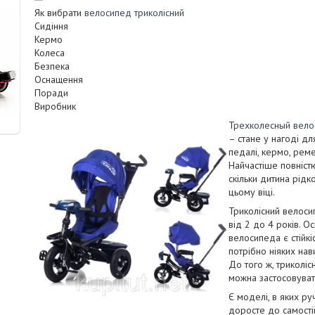
Як вибрати
велосипед триколісний
Сидіння
Кермо
Колеса
Безпека
Оснащення
Поради
Виробник
Т
рехколесный вело
– стане у нагоді дл
педалі, кермо, реме
Найчастіше повніст
скільки дитина рід
цьому віці.
Триколісний велоси
від 2 до 4 років. 
велосипеда є стійкі
потрібно ніяких нав
До того ж, триколі
можна застосовувати
Є моделі, в яких ру
доросте до самості