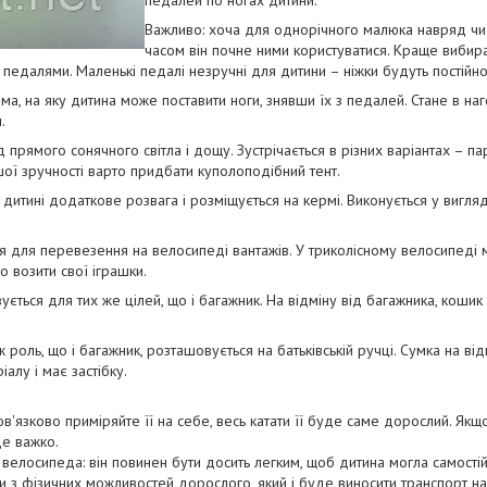
педалей по ногах дитини.
Важливо: хоча для однорічного малюка навряд чи 
часом він почне ними користуватися. Краще вибир
педалями. Маленькі педалі незручні для дитини – ніжки будуть постійно 
ма, на яку дитина може поставити ноги, знявши їх з педалей. Стане в на
.
прямого сонячного світла і дощу. Зустрічається в різних варіантах – па
ої зручності варто придбати куполоподібний тент.
дитині додаткове розвага і розміщується на кермі. Виконується у вигляд
я для перевезення на велосипеді вантажів. У триколісному велосипеді 
 возити свої іграшки.
ується для тих же цілей, що і багажник. На відміну від багажника, кошик
 роль, що і багажник, розташовується на батьківській ручці. Сумка на ві
алу і має застібку.
ов'язково приміряйте її на себе, весь катати її буде саме дорослий. Як
де важко.
 велосипеда: він повинен бути досить легким, щоб дитина могла самостій
ти з фізичних можливостей дорослого, який і буде виносити транспорт на