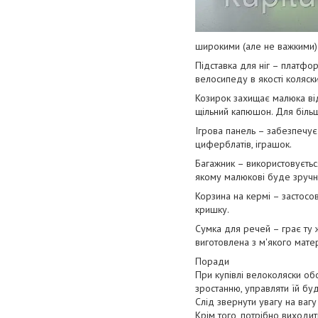
широкими (але не важкими) 
Підставка для ніг – платфор
велосипеду в якості коляски
Козирок захищає малюка від 
щільний капюшон. Для більш
Ігрова панель – забезпечує 
циферблатів, іграшок.
Багажник – використовуєтьс
якому малюкові буде зручно
Корзина на кермі – застосов
кришку.
Сумка для речей – грає ту ж
виготовлена з м'якого матері
Поради
При купівлі велоколяски об
зростанню, управляти їй бу
Слід звернути увагу на вагу
Крім того, потрібно виходи