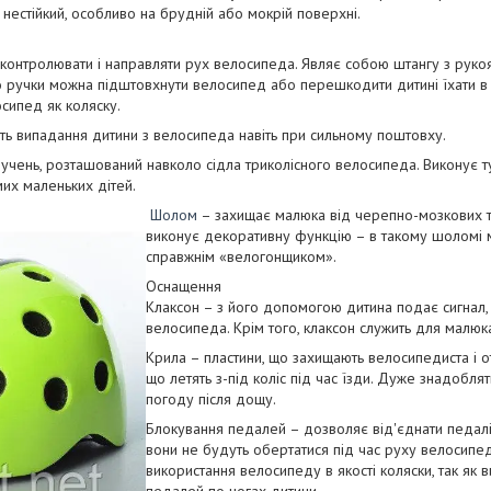
нестійкий, особливо на брудній або мокрій поверхні.
 контролювати і направляти рух велосипеда. Являє собою штангу з рукоя
о ручки можна підштовхнути велосипед або перешкодити дитині їхати в
сипед як коляску.
ть випадання дитини з велосипеда навіть при сильному поштовху.
учень, розташований навколо сідла триколісного велосипеда. Виконує т
мих маленьких дітей.
Шолом
– захищає малюка від черепно-мозкових тр
виконує декоративну функцію – в такому шоломі 
справжнім «велогонщиком».
Оснащення
Клаксон – з його допомогою дитина подає сигнал
велосипеда. Крім того, клаксон служить для малю
Крила – пластини, що захищають велосипедиста і о
що летять з-під коліс під час їзди. Дуже знадоблят
погоду після дощу.
Блокування педалей – дозволяє від'єднати педалі 
вони не будуть обертатися під час руху велосипеда
використання велосипеду в якості коляски, так як 