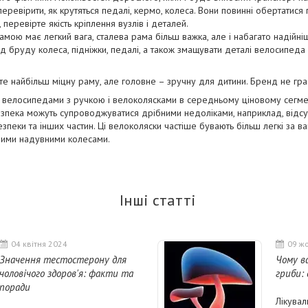
ревірити, як крутяться педалі, кермо, колеса. Вони повинні обертатися 
, перевірте якість кріплення вузлів і деталей.
мою має легкий вага, сталева рама більш важка, але і набагато надійні
ід бруду колеса, підніжки, педалі, а також змащувати деталі велосипеда
е найбільш міцну раму, але головне – зручну для дитини. Бренд не гра
 велосипедами з ручкою і велоколясками в середньому ціновому сегме
езпека можуть супроводжуватися дрібними недоліками, наприклад, відсу
езпеки та інших частин. Ці велоколяски частіше бувають більш легкі за в
шими надувними колесами.
Інші статті
04 квітня 2024
09 ж
Значення тестостерону для
Чому в
чоловічого здоров'я: факти та
гриби:
поради
Лікувал