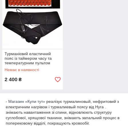
Турманієвий еластичний
пояс із таймером часу та
температурним пультом
Miracle 2
Немає в наявності
2 400
₴
-
Магазин «Купи тут»
реалізує турмалиновый, нефритовий з
електричним нагрівом і турмалиевый поясу від Нуга .
знімають навантаження зі спини, відновлюють структуру
суглобової, хрящової тканини, знімають запальний процес в
поперековому відділі, покращують кровообіг.