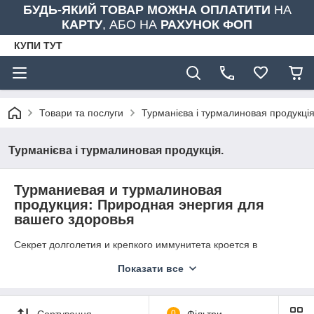
БУДЬ-ЯКИЙ ТОВАР МОЖНА ОПЛАТИТИ
НА
КАРТУ
, АБО НА
РАХУНОК ФОП
КУПИ ТУТ
Товари та послуги
Турманієва і турмалиновая продукція
Турманієва і турмалиновая продукція.
Турманиевая и турмалиновая
продукция: Природная энергия для
вашего здоровья
Секрет долголетия и крепкого иммунитета кроется в
использовании естественных ресурсов нашего организма.
Показати все
Наш интернет-магазин предлагает высококачественную
продукцию, изготовленную на основе
турманиевой
керамики
— уникального сплава турмалина, германия и
эльвана. Этот биологически активный материал помогает
Сортування
0
Фільтри