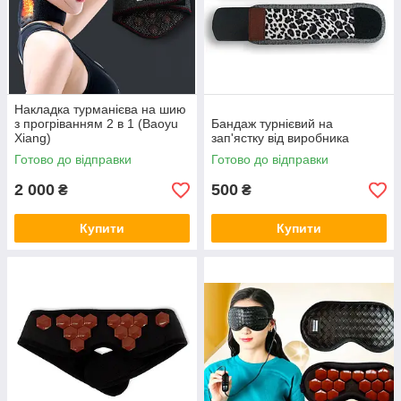
Накладка турманієва на шию
з прогріванням 2 в 1 (Baoyu
Бандаж турнієвий на
Xiang)
зап'ястку від виробника
Готово до відправки
Готово до відправки
2 000
500
₴
₴
Купити
Купити