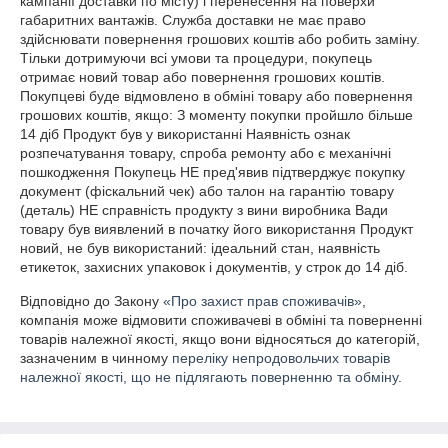
кампанії доставки по місту) і перенесення на поверхи 
габаритних вантажів. Служба доставки не має право 
здійснювати повернення грошових коштів або робить заміну. 
Тільки дотримуючи всі умови та процедури, покупець 
отримає новий товар або повернення грошових коштів. 
Покупцеві буде відмовлено в обміні товару або повернення 
грошових коштів, якщо: З моменту покупки пройшло більше 
14 діб Продукт був у використанні Наявність ознак 
розпечатування товару, спроба ремонту або є механічні 
пошкодження Покупець НЕ пред'явив підтверджує покупку 
документ (фіскальний чек) або талон на гарантію товару 
(деталь) НЕ справність продукту з вини виробника Вади 
товару був виявлений в початку його використання Продукт 
новий, не був використаний: ідеальний стан, наявність 
етикеток, захисних упаковок і документів, у строк до 14 діб.
Відповідно до Закону
«Про захист прав споживачів»
,
компанія може відмовити споживачеві в обміні та поверненні
товарів належної якості, якщо вони відносяться до категорій,
зазначеним в чинному
переліку непродовольчих товарів
належної якості, що не підлягають поверненню та обміну
.