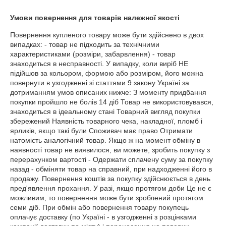
Умови повернення для товарів належної якості
Повернення купленого товару може бути здійснено в двох 
випадках: - товар не підходить за технічними 
характеристиками (розміри, забарвлення) - товар 
знаходиться в несправності. У випадку, коли виріб НЕ 
підійшов за кольором, формою або розміром, його можна 
повернути в узгодженні зі статтями 9 закону Україні за 
дотриманням умов описаних нижче: З моменту придбання 
покупки пройшло не болів 14 діб Товар не використовувався, 
знаходиться в ідеальному стані Товарний вигляд покупки 
збережений Наявність товарного чека, накладної, пломб і 
ярликів, якщо такі були Споживач має право Отримати 
натомість аналогічний товар. Якщо ж на момент обміну в 
наявності товар не виявилося, ви можете, зробить покупку з 
перерахунком вартості - Одержати сплачену суму за покупку 
назад - обміняти товар на справний, при надходженні його в 
продажу. Повернення коштів за покупку здійснюється в день 
пред'явлення прохання. У разі, якщо протягом доби Це не є 
можливим, то повернення може бути зроблений протягом 
семи діб. При обмін або повернення товару покупець 
оплачує доставку (по Україні - в узгодженні з розцінками 