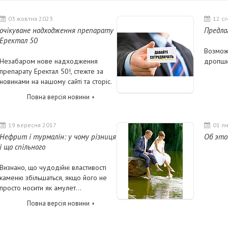
03 жовтня 2023
12 сі
очікуване надходження препарату
Предла
Еректал 50
Возмож
Незабаром нове надходження
дропши
препарату Еректал 50!, стежте за
новинами на нашому сайті та сторіс.
Повна версія новини
19 вересня 2017
01 л
Нефрит і турмалін: у чому різниця
Об это
і що спільного
Визнано, що чудодійні властивості
каменю збільшаться, якщо його не
просто носити як амулет...
Повна версія новини