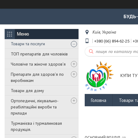
БУДЬ
Київ, Україна
+380 (66) 894-62-25
+3
Товари та послуги
ТОП препаратів для чоловіків
Чоловіче та жіноче здоров'я
Препарати для здоров'я по
КУПИ ТУ
виробникам
Товари для дому
Головна
Товари т
Ортопедичні, лікувально-
реабілітаційні вироби та
прилади
Турманієва і турмалиновая
продукція.
ОСНОВНИЙ РОЗДІЛ