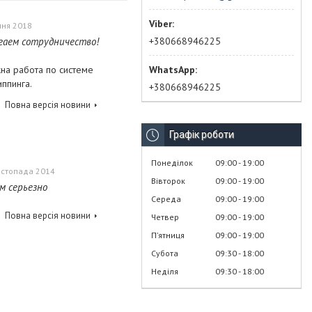
чня 2018
+380668946225
гаем сотрудничество!
на работа по системе
ппинга.
+380668946225
Повна версія новини
Графік роботи
Понеділок
09:00
19:00
истопада 2014
Вівторок
09:00
19:00
м серьезно
Середа
09:00
19:00
Повна версія новини
Четвер
09:00
19:00
Пʼятниця
09:00
19:00
Субота
09:30
18:00
Неділя
09:30
18:00