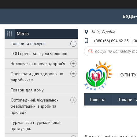
БУДЬ
Київ, Україна
+380 (66) 894-62-25
+3
Товари та послуги
ТОП препаратів для чоловіків
Чоловіче та жіноче здоров'я
Препарати для здоров'я по
КУПИ ТУ
виробникам
Товари для дому
Головна
Товари т
Ортопедичні, лікувально-
реабілітаційні вироби та
прилади
Турманієва і турмалиновая
продукція.
Доставка здійснюється тільк