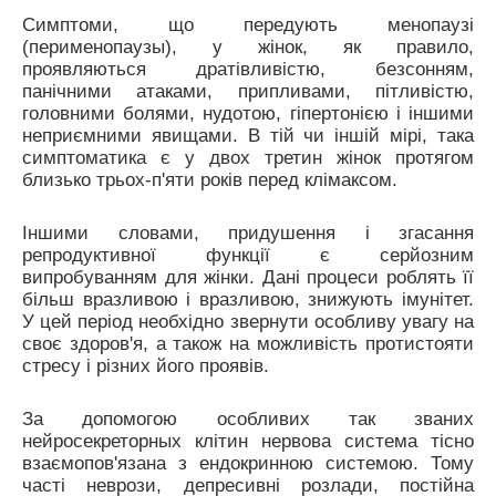
Симптоми, що передують менопаузі
(перименопаузы), у жінок, як правило,
проявляються дратівливістю, безсонням,
панічними атаками, припливами, пітливістю,
головними болями, нудотою, гіпертонією і іншими
неприємними явищами. В тій чи іншій мірі, така
симптоматика є у двох третин жінок протягом
близько трьох-п'яти років перед клімаксом.
Іншими словами, придушення і згасання
репродуктивної функції є серйозним
випробуванням для жінки. Дані процеси роблять її
більш вразливою і вразливою, знижують імунітет.
У цей період необхідно звернути особливу увагу на
своє здоров'я, а також на можливість протистояти
стресу і різних його проявів.
За допомогою особливих так званих
нейросекреторных клітин нервова система тісно
взаємопов'язана з ендокринною системою. Тому
часті неврози, депресивні розлади, постійна