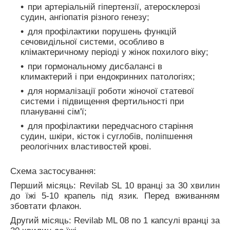
при артеріальній гіпертензії, атеросклерозі
судин, ангіопатія різного генезу;
для профілактики порушень функцій
сечовидільної системи, особливо в
клімактеричному періоді у жінок похилого віку;
при гормональному дисбалансі в
климактерий і при ендокринних патологіях;
для нормалізації роботи жіночої статевої
системи і підвищення фертильності при
плануванні сім'ї;
для профілактики передчасного старіння
судин, шкіри, кісток і суглобів, поліпшення
реологічних властивостей крові.
Схема застосування:
Перший місяць: Revilab SL 10 вранці за 30 хвилин
до їжі 5-10 крапель під язик. Перед вживанням
збовтати флакон.
Другий місяць: Revilab ML 08 по 1 капсулі вранці за