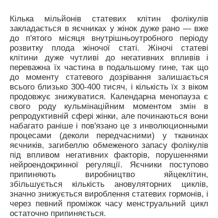
Кілька мільйонів статевих клітин фолікулів
закладається в яєчниках у жінок дуже рано — вже
до п'ятого місяця внутрішньоутробного періоду
розвитку плода жіночої статі. Жіночі статеві
клітини дуже чутливі до негативних впливів і
переважна їх частина в подальшому гине, так що
до моменту статевого дозрівання залишається
всього близько 300-400 тисяч, і кількість їх з віком
продовжує знижуватися. Календарна менопауза є
свого роду кульмінаційним моментом змін в
репродуктивній сфері жінки, але починаються вони
набагато раніше і пов'язано це з инволюционными
процесами (деколи передчасними) у тканинах
яєчників, загибеллю обмеженого запасу фолікулів
під впливом негативних факторів, порушеннями
нейроендокринної регуляції. Яєчники поступово
припиняють виробництво яйцеклітин,
збільшується кількість ановуляторних циклів,
значно знижується вироблення статевих гормонів, і
через певний проміжок часу менструальний цикл
остаточно припиняється.