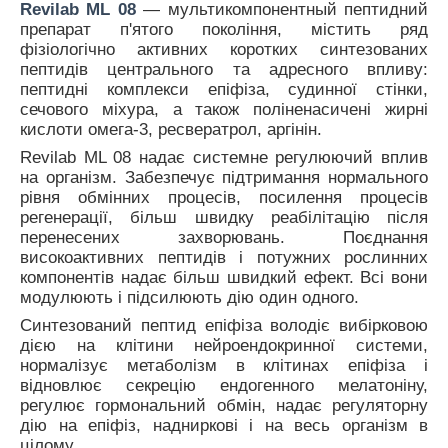
Revilab МL 08
— мультикомпонентный пептидний
препарат п'ятого покоління, містить ряд
фізіологічно активних коротких синтезованих
пептидів центрального та адресного впливу:
пептидні комплекси епіфіза, судинної стінки,
сечового міхура, а також поліненасичені жирні
кислоти омега-3, ресвератрол, аргінін.
Revilab МL 08 надає системне регулюючий вплив
на організм. Забезпечує підтримання нормального
рівня обмінних процесів, посилення процесів
регенерації, більш швидку реабілітацію після
перенесених захворювань. Поєднання
високоактивних пептидів і потужних рослинних
компонентів надає більш швидкий ефект. Всі вони
модулюють і підсилюють дію один одного.
Синтезований пептид епіфіза володіє вибірковою
дією на клітини нейроендокринної системи,
нормалізує метаболізм в клітинах епіфіза і
відновлює секрецію ендогенного мелатоніну,
регулює гормональний обмін, надає регуляторну
дію на епіфіз, надниркові і на весь організм в
цілому.