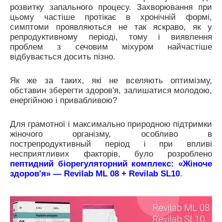
розвитку запального процесу. Захворювання при
цьому частіше протікає в хронічній формі,
симптоми проявляються не так яскраво, як у
репродуктивному періоді, тому і виявлення
проблем з сечовим міхуром найчастіше
відбувається досить пізно.
Як же за таких, які не вселяють оптимізму,
обставин зберегти здоров'я, залишатися молодою,
енергійною і привабливою?
Для грамотної і максимально природною підтримки
жіночого організму, особливо в
пострепродуктивный період і при впливі
несприятливих факторів, було розроблено
пептидний біорегуляторний комплекс: «Жіноче
здоров'я» — Revilab МL 08 + Revilab SL10
.