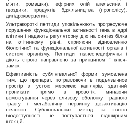
м'яти, ромашки), ефірних олій апельсина і
гвоздики, продуктів бджільництва (прополісу),
дигідрокверцетин.
Ультракороткі пептиди уповільнюють прогресуюче
порушення функціональної активності гена в ядрі
клітини і надають регуляторну дію на синтез білка
на клітинному рівні, сприяючи відновленню
біологічної та функціональної активності органів і
систем організму. Пептиди тканеспецифичны і
діють строго направлено за принципом " ключ-
замок.
Ефективність сублінгвальної форми зумовлена
тим, що препарат, потрапляючи в подъязычное
простір з густою мережею капілярів, здатний
проникати прямо в кровотік, минаючи
всмоктування через слизову оболонку травного
тракту і метаболічну первинну дезактивацію
печінкою. Сублінгвальних метод за своєю
біодоступності не поступається підшкірним
ін'єкцій.