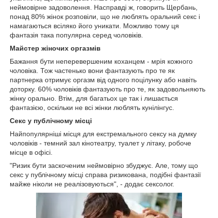
неймовірне задоволення. Насправді ж, говорить Щербань,
понад 80% жінок розповіли, що не люблять оральний секс і
намагаються всіляко його уникати. Можливо тому ця
фантазія така популярна серед чоловіків.
Майстер жіночих оргазмів
Бажання бути неперевершеним коханцем - мрія кожного
чоловіка. Тож частенько вони фантазують про те як
партнерка отримує оргазм від одного поцілунку або навіть
доторку. 60% чоловіків фантазують про те, як задовольняють
жінку орально. Втім, для багатьох це так і лишається
фантазією, оскільки не всі жінки люблять кунілінгус.
Секс у публічному місці
Найпопулярніші місця для екстремального сексу на думку
чоловіків - темний зал кінотеатру, туалет у літаку, робоче
місце в офісі.
"Ризик бути заскоченим неймовірно збуджує. Але, тому що
секс у публічному місці справа ризикована, подібні фантазії
майже ніколи не реалізовуються", - додає сексолог.