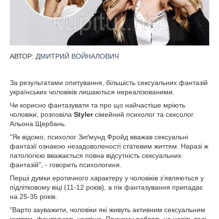
АВТОР:
ДМИТРИЙ ВОЙНАЛОВИЧ
За результатами опитування, більшість сексуальних фантазій
українських чоловіків лишаються нереалізованими.
Чи корисно фантазувати та про що найчастіше мріють
чоловіки, розповіла
Styler
сімейний психолог та сексолог
Альона Щербань.
"Як відомо, психолог Зиґмунд Фройд вважав сексуальні
фантазії ознакою незадоволеності статевим життям. Наразі ж
патологією вважається повна відсутність сексуальних
фантазій", - говорить психологиня.
Перші думки еротичного характеру у чоловіків з’являються у
підлітковому віці (11-12 років), а пік фантазування припадає
на 25-35 років.
"Варто зауважити, чоловіки які живуть активним сексуальним
життям, фантазують частіше. Причому роблять це навіть тоді,