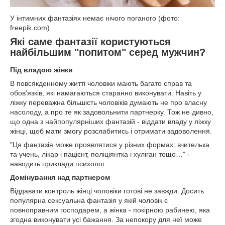
У інтимних фантазіях немає нічого поганого (фото:
freepik.com)
Які саме фантазії користуються
найбільшим "попитом" серед мужчин?
Під владою жінки
В повсякденному житті чоловіки мають багато справ та
обов’язків, які намагаються старанно виконувати. Навіть у
ліжку переважна більшість чоловіків думають не про власну
насолоду, а про те як задовольнити партнерку. Тож не дивно,
що одна з найпопулярніших фантазій - віддати владу у ліжку
жінці, щоб мати змогу розслабитись і отримати задоволення.
"Ця фантазія може проявлятися у різних формах: вчителька
та учень, лікар і пацієнт, поліціянтка і хуліган тощо…" -
наводить приклади психолог.
Домінування над партнером
Віддавати контроль жінці чоловіки готові не завжди. Досить
популярна сексуальна фантазія у якій чоловік є
повноправним господарем, а жінка - покірною рабинею, яка
згодна виконувати усі бажання. За непокору для неї може