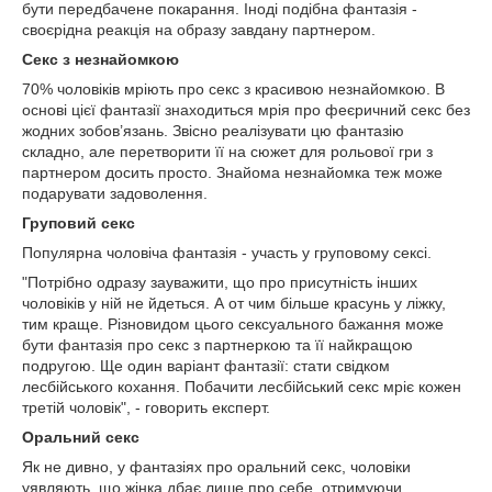
бути передбачене покарання. Іноді подібна фантазія -
своєрідна реакція на образу завдану партнером.
Секс з незнайомкою
70% чоловіків мріють про секс з красивою незнайомкою. В
основі цієї фантазії знаходиться мрія про феєричний секс без
жодних зобов’язань. Звісно реалізувати цю фантазію
складно, але перетворити її на сюжет для рольової гри з
партнером досить просто. Знайома незнайомка теж може
подарувати задоволення.
Груповий секс
Популярна чоловіча фантазія - участь у груповому сексі.
"Потрібно одразу зауважити, що про присутність інших
чоловіків у ній не йдеться. А от чим більше красунь у ліжку,
тим краще. Різновидом цього сексуального бажання може
бути фантазія про секс з партнеркою та її найкращою
подругою. Ще один варіант фантазії: стати свідком
лесбійського кохання. Побачити лесбійський секс мріє кожен
третій чоловік", - говорить експерт.
Оральний секс
Як не дивно, у фантазіях про оральний секс, чоловіки
уявляють, що жінка дбає лише про себе, отримуючи