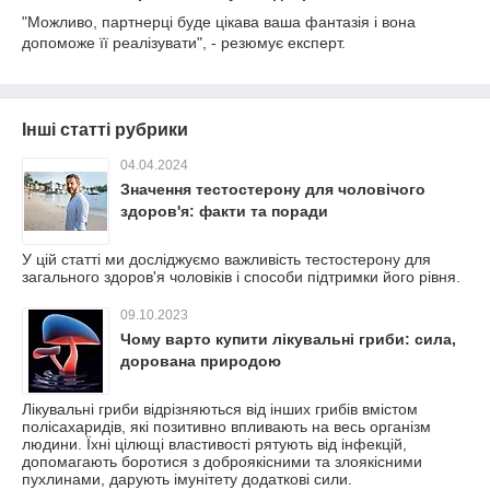
"Можливо, партнерці буде цікава ваша фантазія і вона
допоможе її реалізувати", - резюмує експерт.
Інші статті рубрики
04.04.2024
Значення тестостерону для чоловічого
здоров'я: факти та поради
У цій статті ми досліджуємо важливість тестостерону для
загального здоров'я чоловіків і способи підтримки його рівня.
09.10.2023
Чому варто купити лікувальні гриби: сила,
дорована природою
Лікувальні гриби відрізняються від інших грибів вмістом
полісахаридів, які позитивно впливають на весь організм
людини. Їхні цілющі властивості рятують від інфекцій,
допомагають боротися з доброякісними та злоякісними
пухлинами, дарують імунітету додаткові сили.