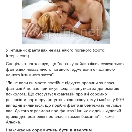
У інтимних фантазіях немає нічого поганого (фото:
freepik.com)
Спеціаліст наголошує, що "навіть у найдивніших сексуальних
фантазіях немає нічого поганого, адже вони є частиною
нашого інтимного життя".
"Лише коли ви маєте постійне відчуття провини за власні
фантазії й це вас пригнічує, слід звернутися за допомогою
психолога. Що стосується фантазій про які соромно
розповісти партнеру: погугліть відповідну тему і майже у 90%
випадків виявиться, що подібні фантазії бентежать не лише
вас. До того ж розмови про фантазії інших людей - чудовий
привід для розповіді про власні таємні бажання", - каже
Альона.
І закликає
не соромитись бути відвертим
.