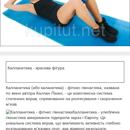
Калланетика - красива фігура
Калланетика (або каланетика) - фітнес гімнастика, названа
по імені автора Каллан Пінкні, - це комплексна система
статичних вправ, спрямованих на розтягування і скорочення
м'язів.
Калланетика - улюблена
гімнастика американок підкорила зараз і Європу. Ця
унікальна система вправ, що викликають активність глибоко
розташованих м'язових груп, дає відмінні результати.