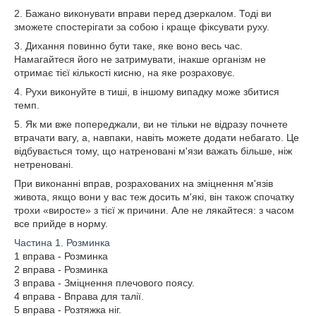
2. Бажано виконувати вправи перед дзеркалом. Тоді ви
зможете спостерігати за собою і краще фіксувати руху.
3. Дихання повинно бути таке, яке воно весь час.
Намагайтеся його не затримувати, інакше організм не
отримає тієї кількості кисню, на яке розраховує.
4. Рухи виконуйте в тиші, в іншому випадку може збитися
темп.
5. Як ми вже попереджали, ви не тільки не відразу почнете
втрачати вагу, а, навпаки, навіть можете додати небагато. Це
відбувається тому, що натреновані м'язи важать більше, ніж
нетреновані.
При виконанні вправ, розрахованих на зміцнення м'язів
живота, якщо вони у вас теж досить м'які, він також спочатку
трохи «виросте» з тієї ж причини. Але не лякайтеся: з часом
все прийде в норму.
Частина 1. Розминка
1 вправа - Розминка
2 вправа - Розминка
3 вправа - Зміцнення плечового поясу.
4 вправа - Вправа для талії.
5 вправа - Розтяжка ніг.