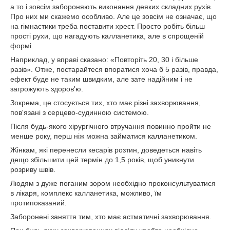
а то і зовсім забороняють виконання деяких складних рухів.
Про них ми скажемо особливо. Але це зовсім не означає, що
на гімнастики треба поставити хрест. Просто робіть більш
прості рухи, що нагадують калланетика, але в спрощеній
формі.
Наприклад, у вправі сказано: «Повторіть 20, 30 і більше
разів». Отже, постарайтеся впоратися хоча б 5 разів, правда,
ефект буде не таким швидким, але зате надійним і не
загрожують здоров'ю.
Зокрема, це стосується тих, хто має різні захворювання,
пов'язані з серцево-судинною системою.
Після будь-якого хірургічного втручання повинно пройти не
менше року, перш ніж можна займатися калланетиком.
Жінкам, які перенесли кесарів розтин, доведеться навіть
дещо збільшити цей термін до 1,5 років, щоб уникнути
розриву швів.
Людям з дуже поганим зором необхідно проконсультуватися
в лікаря, комплекс калланетика, можливо, їм
протипоказаний.
Заборонені заняття тим, хто має астматичні захворювання.