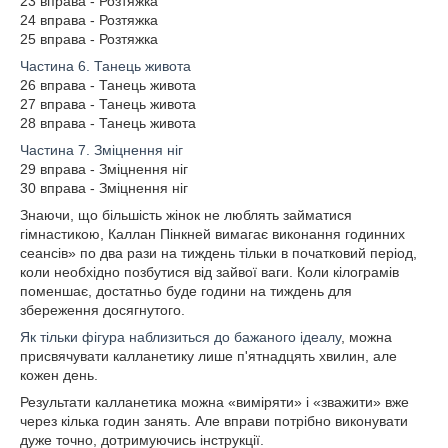
23 вправа - Розтяжка
24 вправа - Розтяжка
25 вправа - Розтяжка
Частина 6. Танець живота
26 вправа - Танець живота
27 вправа - Танець живота
28 вправа - Танець живота
Частина 7. Зміцнення ніг
29 вправа - Зміцнення ніг
30 вправа - Зміцнення ніг
Знаючи, що більшість жінок не люблять займатися
гімнастикою, Каллан Пінкней вимагає виконання годинних
сеансів» по два рази на тиждень тільки в початковий період,
коли необхідно позбутися від зайвої ваги. Коли кілограмів
поменшає, достатньо буде години на тиждень для
збереження досягнутого.
Як тільки фігура наблизиться до бажаного ідеалу
, можна
присвячувати калланетику лише п'ятнадцять хвилин, але
кожен день.
Результати калланетика можна «виміряти» і «зважити» вже
через кілька годин занять. Але вправи потрібно виконувати
дуже точно, дотримуючись інструкції.