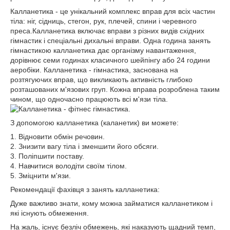
Калланетика - це унікальний комплекс вправ для всіх частин
тіла: ніг, сідниць, стегон, рук, плечей, спини і черевного
преса.Калланетика включає вправи з різних видів східних
гімнастик і спеціальні дихальні вправи. Одна година занять
гімнастикою калланетика дає організму навантаження,
дорівнює семи годинах класичного шейпінгу або 24 години
аеробіки. Калланетика - гімнастика, заснована на
розтягуючих вправ, що викликають активність глибоко
розташованих м'язових груп. Кожна вправа розроблена таким
чином, що одночасно працюють всі м'язи тіла.
З допомогою калланетика (каланетик) ви можете:
1. Відновити обмін речовин.
2. Знизити вагу тіла і зменшити його обсяги.
3. Поліпшити поставу.
4. Навчитися володіти своїм тілом.
5. Зміцнити м'язи.
Рекомендації фахівця з занять калланетика:
Дуже важливо знати, кому можна займатися калланетиком і
які існують обмеження.
На жаль, існує безліч обмежень, які наказують щадний темп,