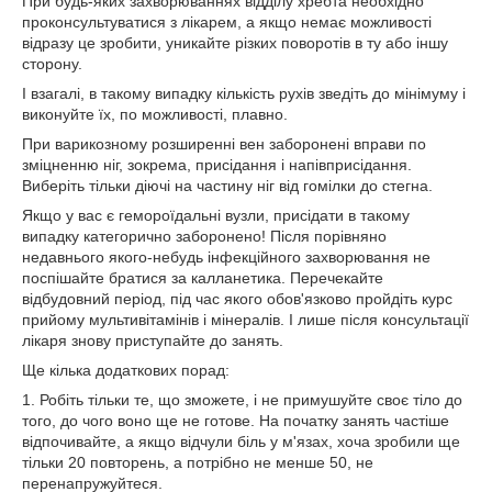
При будь-яких захворюваннях відділу хребта необхідно
проконсультуватися з лікарем, а якщо немає можливості
відразу це зробити, уникайте різких поворотів в ту або іншу
сторону.
І взагалі, в такому випадку кількість рухів зведіть до мінімуму і
виконуйте їх, по можливості, плавно.
При варикозному розширенні вен заборонені вправи по
зміцненню ніг, зокрема, присідання і напівприсідання.
Виберіть тільки діючі на частину ніг від гомілки до стегна.
Якщо у вас є гемороїдальні вузли, присідати в такому
випадку категорично заборонено! Після порівняно
недавнього якого-небудь інфекційного захворювання не
поспішайте братися за калланетика. Перечекайте
відбудовний період, під час якого обов'язково пройдіть курс
прийому мультивітамінів і мінералів. І лише після консультації
лікаря знову приступайте до занять.
Ще кілька додаткових порад:
1. Робіть тільки те, що зможете, і не примушуйте своє тіло до
того, до чого воно ще не готове. На початку занять частіше
відпочивайте, а якщо відчули біль у м'язах, хоча зробили ще
тільки 20 повторень, а потрібно не менше 50, не
перенапружуйтеся.