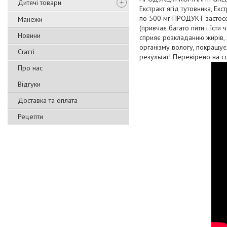
Дитячі товари
Екстракт ягід тутовника, Екс
по 500 мг ПРОДУКТ застосов
Манежи
(привчає багато пити і їст
Новини
сприяє розкладанню жирів, з
організму вологу, покращує
Статті
результат! Перевірено на со
Про нас
Відгуки
Доставка та оплата
Рецепти