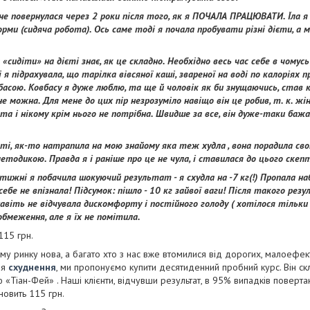
не повернулася через 2 роки після того, як я ПОЧАЛА ПРАЦЮВАТИ. Їла я
рми (сидяча робота). Ось саме тоді я почала пробувати різні дієти, а 
 «сидіти» на дієті знає, як це складно. Необхідно весь час себе в чому
я підрахувала, що тарілка вівсяної каші, звареної на воді по калоріях
асою. Ковбасу я дуже люблю, та ще й чоловік як би знущаючись, став 
не можна. Для мене до цих пір незрозуміло навіщо він це робив, т. к. жі
ста і нікому крім нього не потрібна. Швидше за все, він дуже-таки бажа
ті, як-то натрапила на мою знайому яка теж худла , вона порадила свою
етодикою. Правда я і раніше про це не чула, і ставилася до цього скепт
 тижні я побачила шокуючий результат - я схудла на -7 кг(!) Пропала н
себе не впізнала! Підсумок: пішло - 10 кг зайвої ваги! Після такого рез
 навіть не відчувала дискомфорту і постійного голоду ( хотілося тільки
обмеження, але я їх не помітила.
 115 грн.
му ринку нова, а багато хто з нас вже втомилися від дорогих, малоефект
ля
схуднення
, ми пропонуємо купити десятиденний пробний курс. Він ск
ю «Тіан-Фей» . Наші клієнти, відчувши результат, в 95% випадків поверт
новить 115 грн.