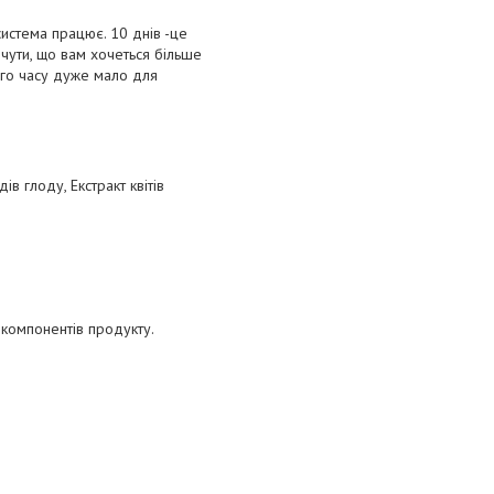
истема працює. 10 днів -це
відчути, що вам хочеться більше
ього часу дуже мало для
ів глоду, Екстракт квітів
 компонентів продукту.