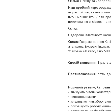
Скільки я скину за час проб
Наш
пробний курс
розрахов
як раз той час, за яке з'явл
пити і менше їсти. Деякі п
переконання в дієвості та 
Склад:
Оздоровчі властивості насі
Склад:
Екстракт насіння Касі
апельсина, Екстракт Екстрак
Упаковка: 60 капсул по 500
Спосіб вживання:
1 раз у д
Протипоказання:
дітям до 
Нормалізує вагу, Капсули
• знижують рівень холестери
• виводять шлаки;
• живлять клітини, зберігаю
• покращують роботу кишечн
• покращують колір обличчя