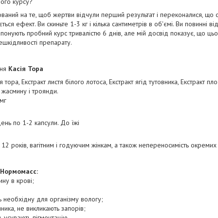
ного курсу?
аний на те, щоб жертви відчули перший результат і переконалися, що с
яється ефект. Ви скиньте 1-3 кг і кілька сантиметрів в об'ємі. Ви повинні 
ропонують пробний курс тривалістю 6 днів, але мій досвід показує, що ц
нешкідливості препарату.
ння
Касія Тора
я тора, Екстракт листя білого лотоса, Екстракт ягід тутовника, Екстракт плод
т жасмину і троянди.
 мг
ень по 1-2 капсули. До їжі
12 років, вагітним і годуючим жінкам, а також непереносимість окремих
 Нормомасс:
ну в крові;
ть необхідну для організму вологу;
ика, не викликають запорів;
, усувають пігментацію.