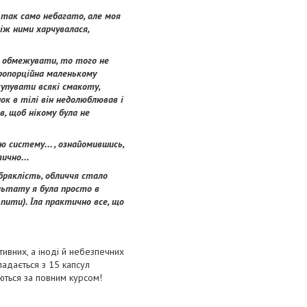
 так само небагато, але моя
між ними харчувалася,
сь обмежувати, то того не
 пропорційна маленькому
купувати всякі смакоту,
нок в тілі він недолюблював і
в, щоб нікому була не
 систему... , ознайомившись,
ично...
абряклість, обличчя стало
ультату я була просто в
 пити). Їла практично все, що
ивних, а іноді й небезпечних
ладається з 15 капсул
аються за повним курсом!