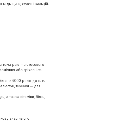
 мідь, цинк, селен і кальцій.
на тема раю — лотосового
одіяння або гріховність
ільше 3000 років до н. е.
елюстки, тичинки — для
, а також вітаміни, білки,
кову властивістю;