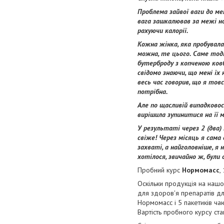
Проблема зайвої ваги до ме
вага зашкалював за межі но
рахуючи калорії.
Кожна жінка, яка пробувала
можна, те цього. Саме тоді 
бутерброду з копченою ковб
свідомо знаючи, що мені їх 
весь час говорив, що я тов
потрібна.
Але по щасливій випадковос
вирішила зупинитися на її м
У результаті через 2 (два)
свіже! Через місяць я сама 
захваті, а найголовніше, я
хотілося, звичайно ж, були 
Пробний курс
Нормомасс
,
Оскільки продукція на нашо
для здоров'я препаратів д
Нормомасс і 5 пакетиків ча
Вартість пробного курсу ста