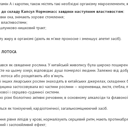
тамін А і каротин, також містять такі необхідні організму мікроелементи, як
і до складу Капсул Нормомасс завдяки наступним властивостям:
івки ока, знімають зорове стомлення;
 властивостями;
і шлунково-кишковий тракт;
 жиру в організмі (діють як м'яке проносне і зменшує апетит засіб).
 ЛОТОСА
вався як священне рослина. У китайській живопису була широко пошире
сте на цьому озері, відповідає душі померлої людини. Залежно від добр
лотоса або розцвітають або в'януть.
і інших лікарських рослин знаходять в китайських джерелах, складених б
цина застосовувала всі частини рослини — кореневища, листя, стебла, п
ової і серцево-судинної системи.
о різні біологічно активні речовини, в основному алкалоїди та флавоноїди
ся як тонізуючий, кардіотонічної, загальнозміцнюючий засіб.
ня рівня ліпідів у крові, нормалізують серцевий ритм, мають протинабря
ний і заспокійливий ефект;