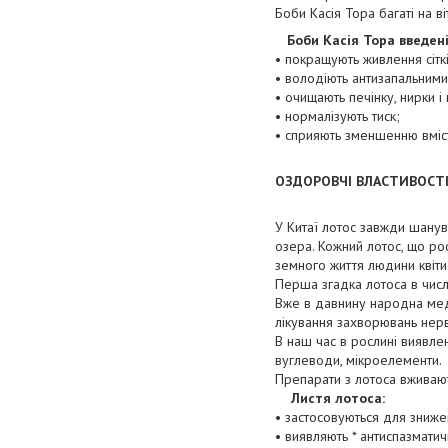
Боби Касія Тора багаті на ві
Боби Касія Тора введен
• покращують живлення сітк
• володіють антизапальними
• очищають печінку, нирки 
• нормалізують тиск;
• сприяють зменшенню вмісту
ОЗДОРОВЧІ ВЛАСТИВОСТІ
У Китаї лотос завжди шану
озера. Кожний лотос, що ро
земного життя людини квіти 
Перша згадка лотоса в числ
Вже в давнину народна меди
лікування захворювань нерв
В наш час в рослині виявлен
вуглеводи, мікроелементи.
Препарати з лотоса вживають
Листя лотоса:
• застосовуються для знижен
• виявляють * антиспазматич