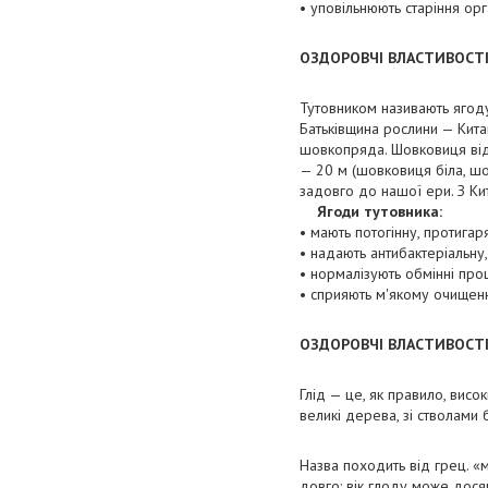
• уповільнюють старіння орг
ОЗДОРОВЧІ ВЛАСТИВОСТІ
Тутовником називають ягод
Батьківщина рослини — Кита
шовкопряда. Шовковиця від
— 20 м (шовковиця біла, шо
задовго до нашої ери. З Кит
Ягоди тутовника:
• мають потогінну, протигар
• надають антибактеріальну,
• нормалізують обмінні проц
• сприяють м'якому очищен
ОЗДОРОВЧІ ВЛАСТИВОСТІ
Глід — це, як правило, висо
великі дерева, зі стволами б
Назва походить від грец. «
довго: вік глоду може дося