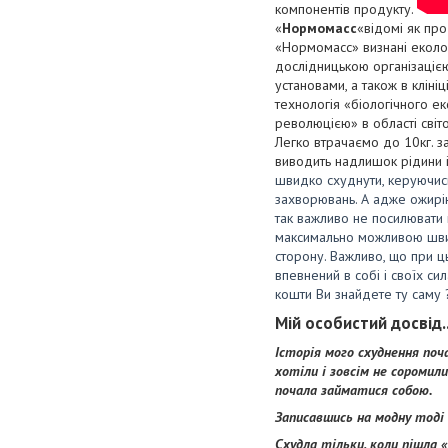
компонентів продукту.
«
Нормомасс
«відомі як про
«Нормомасс» визнані еколо
дослідницькою організаціє
установами, а також в клін
технологія «біологічного е
революцією» в області світо
Легко втрачаємо до 10кг. з
виводить надлишок рідини 
швидко схуднути, керуючис
захворювань. А адже ожирін
так важливо не посилювати 
максимально можливою швид
сторону. Важливо, що при ц
впевнений в собі і своїх с
кошти Ви знайдете ту саму ?
Мій особистий досвід..
Історія мого схуднення поча
хотіли і зовсім не соромил
почала займатися собою.
Записавшись на модну тоді а
Схудла тільки, коли пішла 