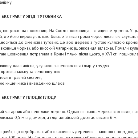
анізму.
 ЕКСТРАКТУ ЯГІД ТУТОВНИКА
у, що росте на шовковиці. На Сході шовковиця – священне дерево. У ць
й, де його вирощують вже більше 5 тисяч років через листя, які служа
носиться до сімейства тутових. Це або дерево з густою кулястою крон
вковиця чорна), або високий чагарник (шовковиця атласна). Почали кул
аю шовковиця потрапила в Крим і тільки після цього, у XVI ст., поширила
ячкову властивістю, усувають занепокоєння і жар у грудях
 протизапальну та сечогінну дію;
еси в травній системі;
ню кишечника і виведенню шлаків.
 ЕКСТРАКТУ ПЛОДІВ ГЛОДУ
кий чагарник або невелике дерево. Однак північноамериканські види, на
лизько 0,5 м в діаметрі, а глід алтайський досягає висоти 6 м.
міцний», що відображає або властивість деревини — міцною і твердою, а
гати 300 років. На Сході глід назвали «дикої яблонью»: дерево глоду д