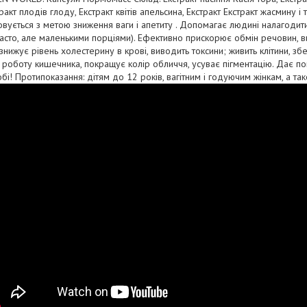
тракт плодів глоду, Екстракт квітів апельсина, Екстракт Екстракт жасмину і
ується з метою зниження ваги і апетиту . Допомагає людині налагодити
и часто, але маленькими порціями). Ефективно прискорює обмін речовин, 
нижує рівень холестерину в крові, виводить токсини; живить клітини, зб
 роботу кишечника, покращує колір обличчя, усуває пігментацію. Дає по
бі! Протипоказання: дітям до 12 років, вагітним і годуючим жінкам, а т