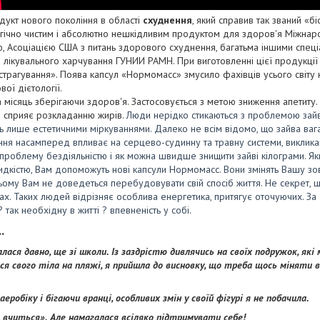
дукт нового покоління в області
схуднення
, який справив так званий «бі
гічно чистим і абсолютно нешкідливим продуктом для здоров'я Міжнар
ю, Асоціацією США з питань здорового схуднення, багатьма іншими спе
іці лікувального харчування ГУНИИ РАМН. При виготовленні цієї продукц
кстрагування». Поява капсул «Нормомасс» змусило фахівців усього світу
вої дієтології.
а місяць зберігаючи здоров'я. Застосовується з метою зниження апетиту
і сприяє розкладанню жирів.
Люди нерідко стикаються з проблемою зайво
ь лише естетичними міркуваннями. Далеко не всім відомо, що зайва ваг
ня насамперед впливає на серцево-судинну та травну системи, виклика
проблему бездіяльністю і як можна швидше знищити зайві кілограми. Як
кістю, Вам допоможуть нові капсули Нормомасс. Вони змінять Вашу зов
ьому Вам не доведеться перебудовувати свій спосіб життя. Не секрет,
илах. Таких людей відрізняє особлива енергетика, притягує оточуючих. З
 так необхідну в житті ? впевненість у собі.
.
лася давно, ще зі школи. Із заздрістю дивлячись на своїх подружок, які
ися свого тіла на пляжі, я прийшла до висновку, що треба щось міняти 
еробіку і бігаючи вранці, особливих змін у своїй фігурі я не побачила.
« вчиться». Але намагалася всіляко підтримувати себе!