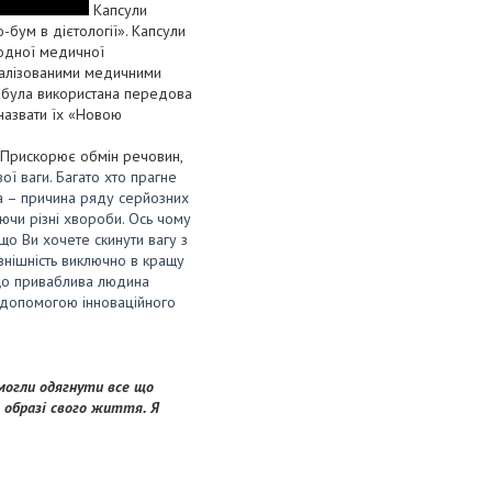
Капсули
о-бум в дієтології». Капсули
одної медичної
ціалізованими медичними
ії була використана передова
 назвати їх «Новою
. Прискорює обмін речовин,
ї ваги. Багато хто прагне
а – причина ряду серйозних
ючи різні хвороби. Ось чому
що Ви хочете скинути вагу з
нішність виключно в кращу
 що приваблива людина
а допомогою інноваційного
 могли одягнути все що
в образі свого життя. Я