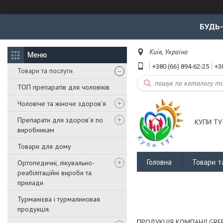
БУДЬ
Київ, Україна
+380 (66) 894-62-25
+3
Товари та послуги
ТОП препаратів для чоловіків
Чоловіче та жіноче здоров'я
Препарати для здоров'я по
КУПИ ТУ
виробникам
Товари для дому
Головна
Товари т
Ортопедичні, лікувально-
реабілітаційні вироби та
прилади
Турманієва і турмалиновая
продукція.
ПРОДУКЦІЯ КОМПАНІЇ GREEN W