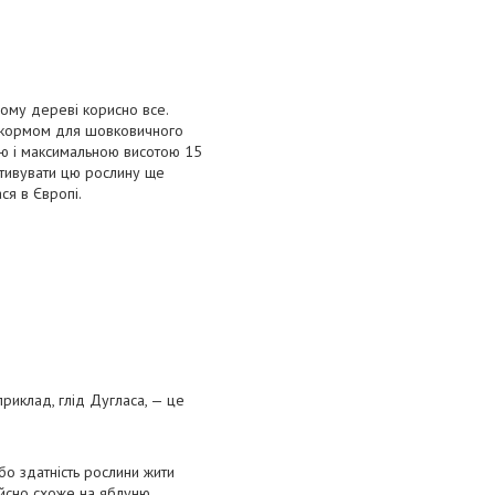
ому дереві корисно все.
ть кормом для шовковичного
ою і максимальною висотою 15
ьтивувати цю рослину ще
ся в Європі.
приклад, глід Дугласа, — це
бо здатність рослини жити
ійсно схоже на яблуню,