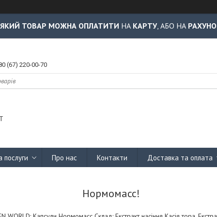
-ЯКИЙ ТОВАР МОЖНА ОПЛАТИТИ
НА
КАРТУ
, АБО НА
РАХУНО
80 (67) 220-00-70
Т
а послуги
Про нас
Контакти
Доставка та оплата
Нормомасс!
ORLD: Капсули Нормомасс Склад: Екстракт насіння Касія тора, Екстракт