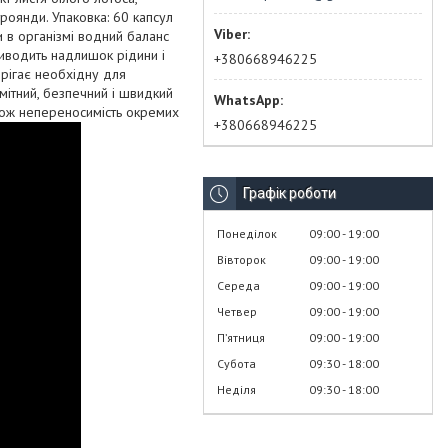
 троянди. Упаковка: 60 капсул
 в організмі водний баланс
виводить надлишок рідини і
+380668946225
ерігає необхідну для
мітний, безпечний і швидкий
акож непереносимість окремих
+380668946225
Графік роботи
Понеділок
09:00
19:00
Вівторок
09:00
19:00
Середа
09:00
19:00
Четвер
09:00
19:00
Пʼятниця
09:00
19:00
Субота
09:30
18:00
Неділя
09:30
18:00