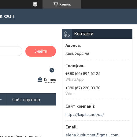
Кошик
К ФОП
Контакти
Знайти
Київ, Україна
+380 (66) 894-62-25
WhatsApp
Кошик
+380 (67) 220-00-70
Viber
Сайт партнер
https://kupitut.net/ua/
elena.kupitut.net@gmail.com
 листя білого лотоса,