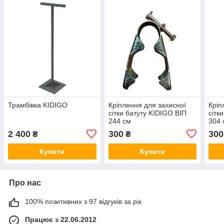
Трамбівка KIDIGO
Кріплення для захисної
Кріп
сітки батуту KIDIGO ВІП
сітк
244 см
304 
2 400
300
300
₴
₴
Купити
Купити
Про нас
100% позитивних з 97 відгуків за рік
Працює з 22.06.2012