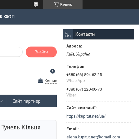
Кошик
К ФОП
Контакти
Знайти
Київ, Україна
+380 (66) 894-62-25
WhatsApp
Кошик
+380 (67) 220-00-70
Viber
Сайт партнер
https://kupitut.net/ua/
 Тунель Кільця
elena.kupitut.net@gmail.com