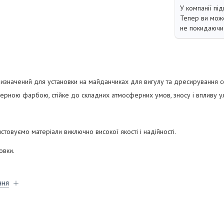
У компанії під
Тепер ви може
не покидаючи 
изначений для установки на майданчиках для вигулу та дресирування с
рною фарбою, стійке до складних атмосферних умов, зносу і впливу ул
товуємо матеріали виключно високої якості і надійності.
овки.
ння