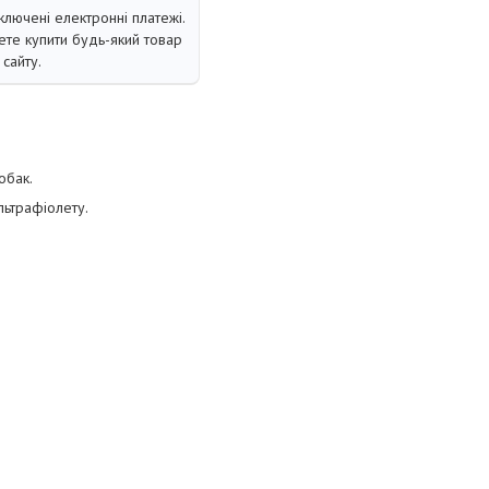
ключені електронні платежі.
те купити будь-який товар
сайту.
обак.
ьтрафіолету.