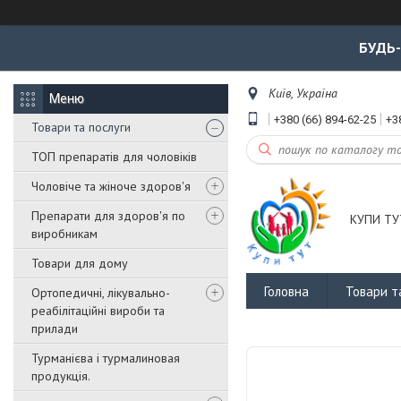
БУДЬ
Київ, Україна
+380 (66) 894-62-25
+3
Товари та послуги
ТОП препаратів для чоловіків
Чоловіче та жіноче здоров'я
Препарати для здоров'я по
КУПИ ТУ
виробникам
Товари для дому
Головна
Товари т
Ортопедичні, лікувально-
реабілітаційні вироби та
прилади
Турманієва і турмалиновая
продукція.