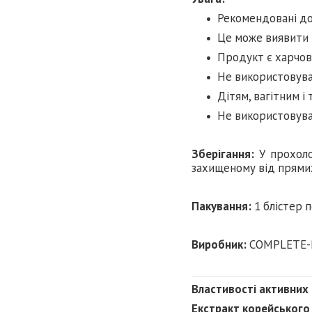
Рекомендовані до
Це може виявити 
Продукт є харчов
Не використовуват
Дітям, вагітним і 
Не використовуват
Зберігання:
У прохоло
захищеному від прямих
Пакування:
1 блістер п
Виробник:
COMPLETE-PH
Властивості активних
Екстракт корейського 