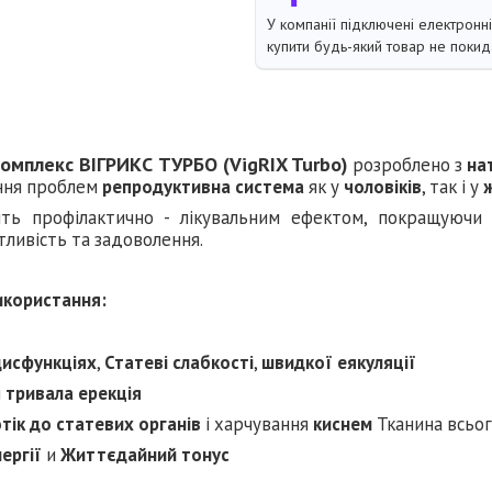
У компанії підключені електронн
купити будь-який товар не покид
комплекс ВІГРИКС ТУРБО (VigRIX Turbo)
розроблено з
на
ння проблем
репродуктивна система
як у
чоловіків
, так і у
ить профілактично - лікувальним ефектом, покращуюч
тливість та задоволення.
икористання:
дисфункціях
,
Статеві слабкості
,
швидкої еякуляції
и
тривала ерекція
тік до статевих органів
і харчування
киснем
Тканина всьог
нергії
и
Життєдайний тонус