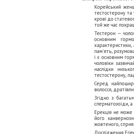
Корейський женш
тестостерону та 
крові до статевог
той же час покра
Тестерон — чолов
основним гормо
характеристики, 
пам'ять, розумова
і є основним гор
чоловіки зазвич
наслідки низьк
тестостерону, па
Серед найпошире
волосся, дратівли
Згідно з багать
сперматозоїди, а
Ерекція не може 
його канвернозн
жовтеного, сприя
Дослідження Fried