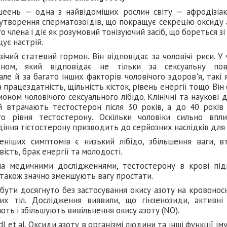
еень — одна з найвідоміших рослин світу — афродізіак
утворення сперматозоїдів, що покращує секрецію оксиду а
о члена і діє як розумовий тонізуючий засіб, що бореться зі
щує настрій.
ічий статевий гормон. Він відповідає за чоловічі риси. У 
ном, який відповідає не тільки за сексуальну пове
але й за багато інших факторів чоловічого здоров'я, такі 
 працездатність, щільність кісток, рівень енергії тощо. Він
моном чоловічого сексуального лібідо. Клінічні та наукові
ай втрачають тестостерон після 30 років, а до 40 років
ого рівня тестостерону. Оскільки чоловіки сильно вп
діння тістостерону призводить до серйозних наслідків для 
ніших симптомів є низький лібідо, збільшення ваги, вт
вість, брак енергії та молодості.
ма медичними дослідженнями, тестостерону в крові пі
 також значно зменшують вагу простати.
бути досягнуто без застосування окису азоту на кровоносн
их тіл. Дослідження виявили, що гінзенозиди, активні
ють і збільшують вивільнення окису азоту (NO).
l et al. Оксиди азоту в організмі людини та інші функції іму