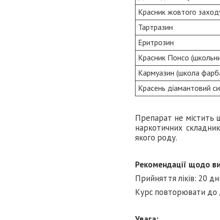
Красник жовтого заход
Тартразин
Еритрозин
Красник Понсо (школьн
Кармуазин (школа фарб
Красень діамантовий си
Препарат не містить шт
наркотичних складник
якого роду.
Рекомендації щодо вик
Прийняття ліків: 20 дн
Курс повторювати до 
Увага: