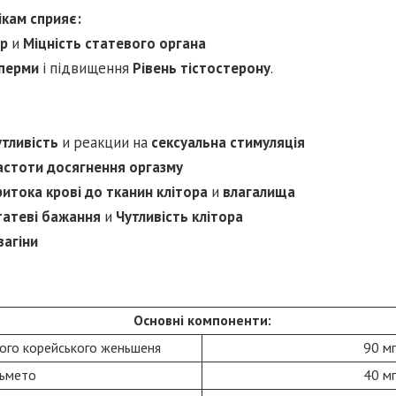
ікам сприяє:
ір
и
Міцність статевого органа
перми
і підвищення
Рівень тістостерону
.
утливість
и реакции на
сексуальна стимуляція
астоти досягнення оргазму
итока крові до тканин клітора
и
влагалища
татеві бажання
и
Чутливість клітора
вагіни
Основні компоненти:
ого корейського женьшеня
90 мг
льмето
40 мг