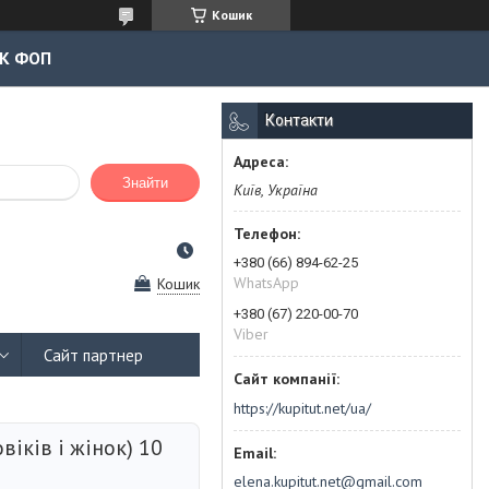
Кошик
К ФОП
Контакти
Знайти
Київ, Україна
+380 (66) 894-62-25
WhatsApp
Кошик
+380 (67) 220-00-70
Viber
Сайт партнер
https://kupitut.net/ua/
віків і жінок) 10
elena.kupitut.net@gmail.com