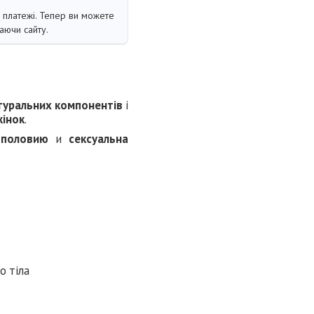
і платежі. Тепер ви можете
аючи сайту.
туральних компонентів
і
жінок
.
и
половию
и
сексуальна
о тіла