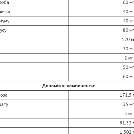
ілоба
60 мг
нички
40 мг
диуму
40 мг
усу
80 мг
120 м
20 мг
2 мг
50 мг
60 мг
Допоміжні компоненти:
лоза
171,5 
фату
35 мг
5 мг
81,32 
1,502 