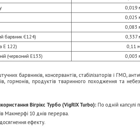
у
0,019 
0,025 
0,083 
ий барвник Є124)
0,337 
а E 122)
0,11 м
ній (червоний E133)
0,003 
учних барвників, консервантів, стабілізаторів і ГМО, анти
ів, гормонів, продуктів тваринного походження та небез
ористання Вігрікс Турбо (VigRIX Turbo):
По одній капсулі пі
ів Макмерфі 10 днів перерва.
досягнення ефекту.