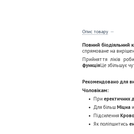
Опис товару
Повний біодіяльний 
спрямоване на виріше
Прийняття ліків роб
функція
Це збільшує чу
Рекомендовано для в
Чоловікам:
При
еректичних 
Для більш
Міцна
Підсилення
Крово
Як поліпшитись
е