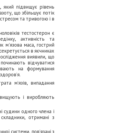
, який підвищує рівень
зоту, що збільшує потік
 стресом та тривогою і в
чоловіків тестостерон є
дінку, активність та
як м'язова маса, гострий
 секретується в яєчниках
 дослідження виявили, що
 починають відчуватися
ливають на формування
здоров’я.
рата м’язів, випадання
двищують і виробляють
і судини одного члена і
 складники, отримані з
нної системи, пов’язані з