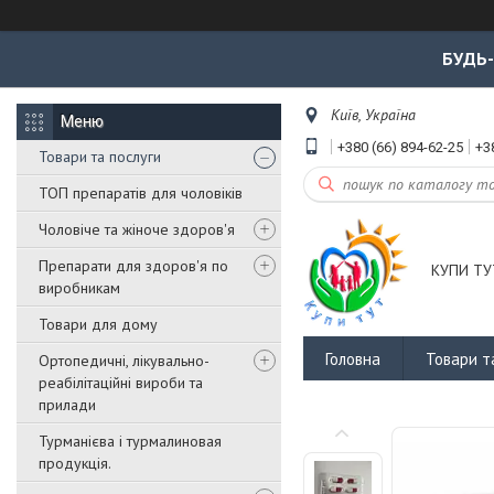
БУДЬ
Київ, Україна
+380 (66) 894-62-25
+3
Товари та послуги
ТОП препаратів для чоловіків
Чоловіче та жіноче здоров'я
Препарати для здоров'я по
КУПИ ТУ
виробникам
Товари для дому
Головна
Товари т
Ортопедичні, лікувально-
реабілітаційні вироби та
прилади
Турманієва і турмалиновая
продукція.