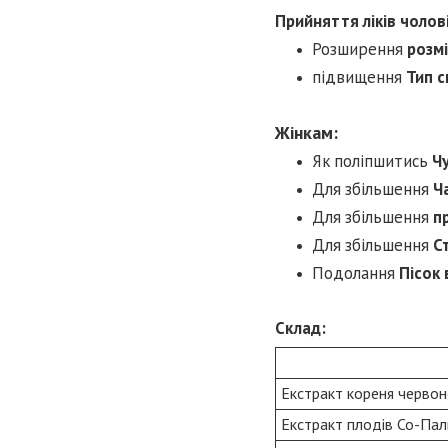
Прийняття ліків чолов
Розширення
розм
підвищення
Тип с
Жінкам:
Як поліпшитись
Ч
Для збільшення
Ч
Для збільшення
пр
Для збільшення
С
Подолання
Пісок 
Склад:
Екстракт кореня червон
Екстракт плодів Со-Па