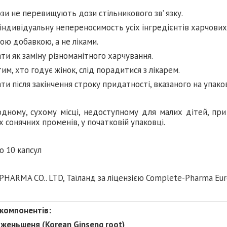
зи не перевищують дози стільникового зв’ язку.
індивідуальну непереносимость усіх інгредієнтів харчових
ою добавкою, а не ліками.
и як заміну різноманітного харчування.
тим, хто годує жінок, слід порадитися з лікарем.
и після закінчення строку придатності, вказаного на упаков
дному, сухому місці, недоступному для малих дітей, при
 сонячних променів, у початковій упаковці.
о 10 капсул
ARMA CO.. LTD, Таїланд за ліцензією Complete-Pharma Eur
 компонентів:
женьшеня (Korean Ginseng root)