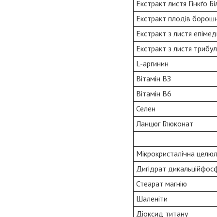
Екстракт листя Гінкґо Б
Екстракт плодів борош
Екстракт з листя епіме
Екстракт з листя трибул
L-аргинин
Вітамін ВЗ
Вітамін В6
Селен
Ланцюг Глюконат
Мікрокристалічна целю
Дигідрат дикальційфос
Стеарат магнію
Шаленіти
Діоксид титану