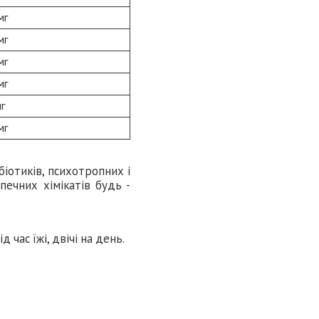
мг
мг
мг
мг
г
мг
біотиків, психотропних і
печних хімікатів будь -
д час їжі, двічі на день.