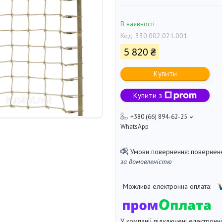
В наявності
Код:
330.002.021.001
5 820 ₴
Купити
Купити з
+380 (66) 894-62-25
WhatsApp
поверненн
за домовленістю
У компанії підключені електронн