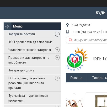
БУДЬ
Київ, Україна
+380 (66) 894-62-25
+3
Товари та послуги
ТОП препаратів для чоловіків
Чоловіче та жіноче здоров'я
Препарати для здоров'я по
КУПИ ТУ
виробникам
Товари для дому
Головна
Товари т
Ортопедичні, лікувально-
реабілітаційні вироби та
прилади
Турманієва і турмалиновая
продукція.