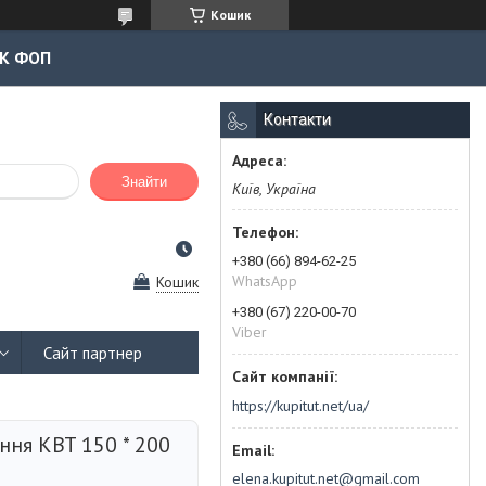
Кошик
К ФОП
Контакти
Знайти
Київ, Україна
+380 (66) 894-62-25
WhatsApp
Кошик
+380 (67) 220-00-70
Viber
Сайт партнер
https://kupitut.net/ua/
ння KBT 150 * 200
elena.kupitut.net@gmail.com