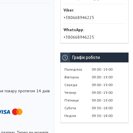
+380668946225
+380668946225
Графік роботи
Понеділок
09:00
19:00
Вівторок
09:00
19:00
Середа
09:00
19:00
я товару протягом 14 днів
Четвер
09:00
19:00
Пʼятниця
09:00
19:00
Субота
09:30
18:00
Неділя
09:30
18:00
і платежі. Тепер ви можете