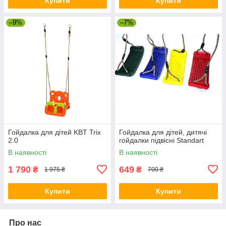
Купити
Купити
–9%
–7%
Гойдалка для дітей KBT Trix
Гойдалка для дітей, дитячі
2.0
гойдалки підвісні Standart
В наявності
В наявності
1 790
649
₴
₴
1 975 ₴
700 ₴
Купити
Купити
Про нас