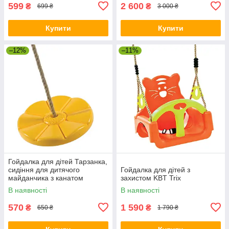
599
2 600
₴
₴
699 ₴
3 000 ₴
Купити
Купити
–12%
–11%
Гойдалка для дітей Тарзанка,
сидіння для дитячого
Гойдалка для дітей з
майданчика з канатом
захистом KBT Trix
В наявності
В наявності
570
1 590
₴
₴
650 ₴
1 790 ₴