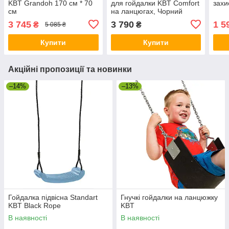
KBT Grandoh 170 см * 70
для гойдалки KBT Comfort
захи
см
на ланцюгах, Чорний
3 745
3 790
1 5
₴
₴
5 085 ₴
Купити
Купити
Акційні пропозиції та новинки
–14%
–13%
Гойдалка підвісна Standart
Гнучкі гойдалки на ланцюжку
KBT Black Rope
KBT
В наявності
В наявності