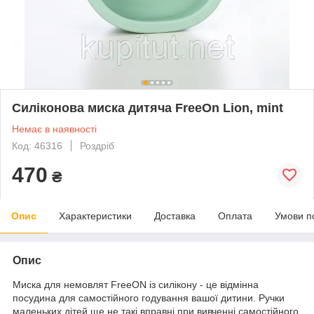
Силіконова миска дитяча FreeOn Lion, mint
Немає в наявності
Код: 46316
Роздріб
470
₴
Опис
Характеристики
Доставка
Оплата
Умови п
Опис
Миска для немовлят FreeON із силікону - це відмінна
посудина для самостійного годування вашої дитини. Ручки
маленьких дітей ще не такі вправні при вивченні самостійного