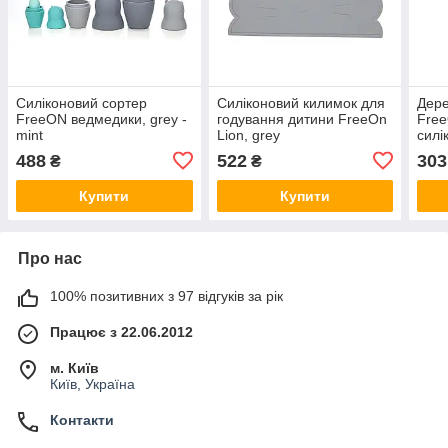
Силіконовий сортер
Силіконовий килимок для
Дере
FreeON ведмедики, grey -
годування дитини FreeOn
Free
mint
Lion, grey
силі
488
522
303
₴
₴
Купити
Купити
Про нас
100% позитивних з 97 відгуків за рік
Працює з 22.06.2012
м. Київ
Київ, Україна
Контакти