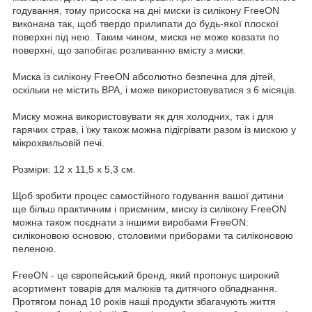
годування, тому присоска на дні миски із силікону FreeON
виконана так, щоб твердо прилипати до будь-якої плоскої
поверхні під нею. Таким чином, миска не може ковзати по
поверхні, що запобігає розливанню вмісту з миски.
Миска із силікону FreeON абсолютно безпечна для дітей,
оскільки не містить BPA, і може використовуватися з 6 місяців.
Миску можна використовувати як для холодних, так і для
гарячих страв, і їжу також можна підігрівати разом із мискою у
мікрохвильовій печі.
Розміри: 12 x 11,5 x 5,3 см.
Щоб зробити процес самостійного годування вашої дитини
ще більш практичним і приємним, миску із силікону FreeON
можна також поєднати з іншими виробами FreeON:
силіконовою основою, столовими приборами та силіконовою
пеленою.
FreeON - це європейський бренд, який пропонує широкий
асортимент товарів для малюків та дитячого обладнання.
Протягом понад 10 років наші продукти збагачують життя