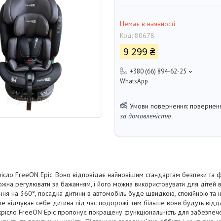
Немає в наявності
Код:
80678
9 299 ₴
+380 (66) 894-62-25
WhatsApp
поверненн
за домовленістю
сло FreeON Epic. Воно відповідає найновішим стандартам безпеки та фу
можна регулювати за бажанням, і його можна використовувати для дітей в
ння на 360°, посадка дитини в автомобіль буде швидкою, спокійною та 
 відчуває себе дитина під час подорожі, тим більше вони будуть відда
окрісло FreeON Epic пропонує покращену функціональність для забезпе