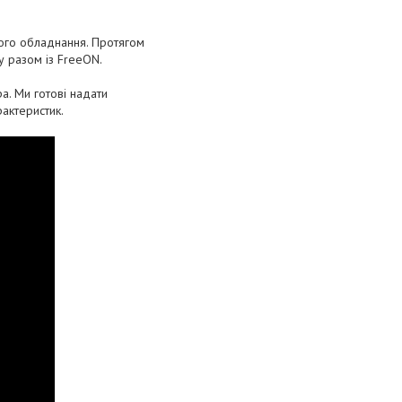
чого обладнання. Протягом
у разом із FreeON.
а. Ми готові надати
актеристик.