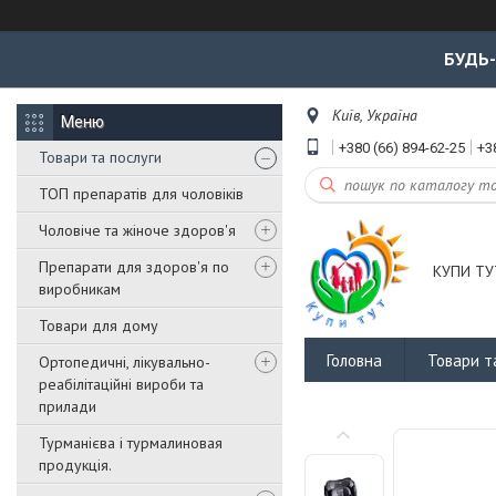
БУДЬ
Київ, Україна
+380 (66) 894-62-25
+3
Товари та послуги
ТОП препаратів для чоловіків
Чоловіче та жіноче здоров'я
Препарати для здоров'я по
КУПИ ТУ
виробникам
Товари для дому
Головна
Товари т
Ортопедичні, лікувально-
реабілітаційні вироби та
прилади
Турманієва і турмалиновая
продукція.