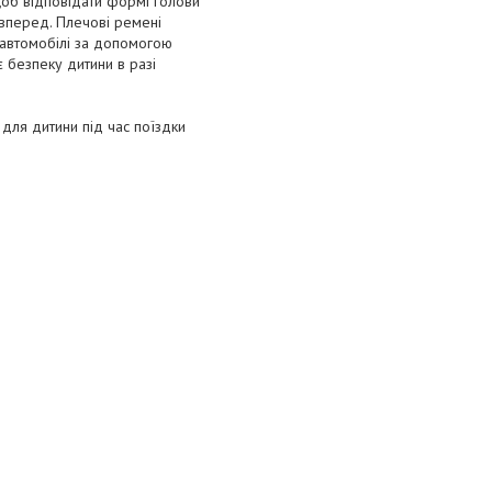
 щоб відповідати формі голови
 вперед. Плечові ремені
в автомобілі за допомогою
є безпеку дитини в разі
для дитини під час поїздки