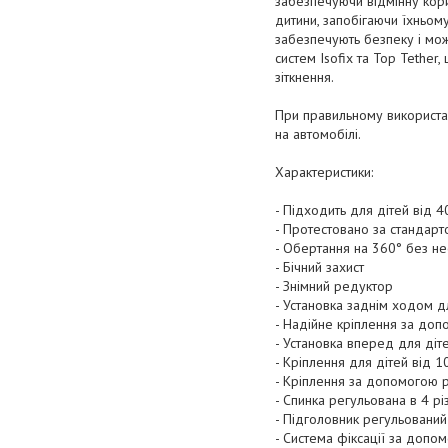
забезпечуючи відмінну корис
дитини, запобігаючи їхньом
забезпечують безпеку і мож
систем Isofix та Top Tether
зіткнення.
При правильному використан
на автомобілі.
Характеристики:
- Підходить для дітей від 4
- Протестовано за стандарт
- Обертання на 360° без н
- Бічний захист
- Знімний редуктор
- Установка заднім ходом д
- Надійне кріплення за доп
- Установка вперед для діт
- Кріплення для дітей від 1
- Кріплення за допомогою 
- Спинка регульована в 4 р
- Підголовник регульований
- Система фіксації за допо