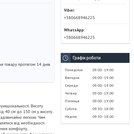
+380668946225
+380668946225
Графік роботи
я товару протягом 14 днів
Понеділок
09:00
19:00
Вівторок
09:00
19:00
Середа
09:00
19:00
Четвер
09:00
19:00
Пʼятниця
09:00
19:00
нкціональності. Висоту
Субота
09:30
18:00
ід 40 см до 150 см у висоту.
Неділя
09:30
18:00
надзвичайно легкою. Чим
лятися від необхідності
чення комфорту,