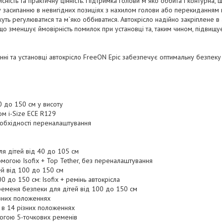
ність та практичну цінність. Підтримка голови м`яко оббита і контурна,
у засипанню в невигідних позиціях з нахилом голови або перекиданням
уть регулюватися та м`яко оббиватися. Автокрісло надійно закріплене 
, що зменшує ймовірність помилок при установці та, таким чином, підвищу
ні та установці автокрісло FreeON Epic забезпечує оптимальну безпеку 
0 до 150 см у висоту
ом i-Size ECE R129
еобхідності переналаштування
ля дітей від 40 до 105 см
омогою Isofix + Top Tether, без переналаштування
ей від 100 до 150 см
00 до 150 см: Isofix + ремінь автокрісла
ременя безпеки для дітей від 100 до 150 см
ізних положеннях
 в 14 різних положеннях
могою 5-точкових ременів