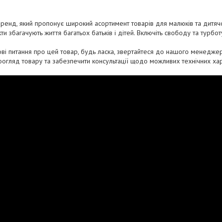
бренд, який пропонує широкий асортимент товарів для малюків та дитя
и збагачують життя багатьох батьків і дітей. Включіть свободу та турбот
ві питання про цей товар, будь ласка, звертайтеся до нашого менеджер
оогляд товару та забезпечити консультації щодо можливих технічних хар