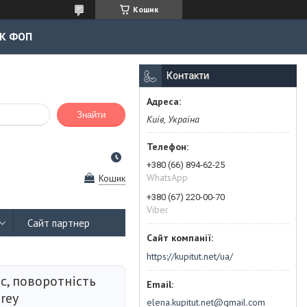
Кошик
К ФОП
Контакти
Знайти
Київ, Україна
+380 (66) 894-62-25
WhatsApp
Кошик
+380 (67) 220-00-70
Viber
Сайт партнер
https://kupitut.net/ua/
c, поворотність
grey
elena.kupitut.net@gmail.com