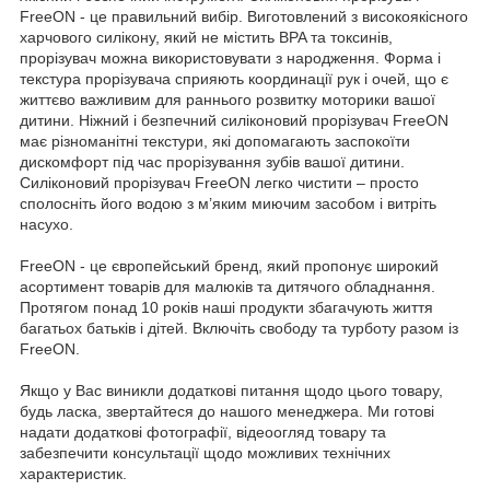
FreeON - це правильний вибір. Виготовлений з високоякісного
харчового силікону, який не містить BPA та токсинів,
прорізувач можна використовувати з народження. Форма і
текстура прорізувача сприяють координації рук і очей, що є
життєво важливим для раннього розвитку моторики вашої
дитини. Ніжний і безпечний силіконовий прорізувач FreeON
має різноманітні текстури, які допомагають заспокоїти
дискомфорт під час прорізування зубів вашої дитини.
Силіконовий прорізувач FreeON легко чистити – просто
сполосніть його водою з м’яким миючим засобом і витріть
насухо.
FreeON - це європейський бренд, який пропонує широкий
асортимент товарів для малюків та дитячого обладнання.
Протягом понад 10 років наші продукти збагачують життя
багатьох батьків і дітей. Включіть свободу та турботу разом із
FreeON.
Якщо у Вас виникли додаткові питання щодо цього товару,
будь ласка, звертайтеся до нашого менеджера. Ми готові
надати додаткові фотографії, відеоогляд товару та
забезпечити консультації щодо можливих технічних
характеристик.