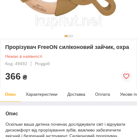
Прорізувач FreeON силіконовий зайчик, охра
Немає в наявності
Код: 49492
Роздріб
366
₴
Опис
Характеристики
Доставка
Оплата
Умови п
Опис
Оскільки ваша дитина починає досліджувати світ і відчувати
дискомфорт від прорізування зубів, важливо забезпечити
якісний і безпечний інструмент. Силіконовий прорізувач