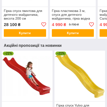
Гірка спуск гвинтова для
Гірка пластикова 3 м,
Гірк
дитячого майданчика,
спуск для дитячого
майд
висота 200 см
майданчика, гірка водна
Сал
28 100
4 990
4 9
₴
₴
5 790 ₴
Купити
Купити
Акційні пропозиції та новинки
–21%
–21%
Гірка спуск Yulvo для