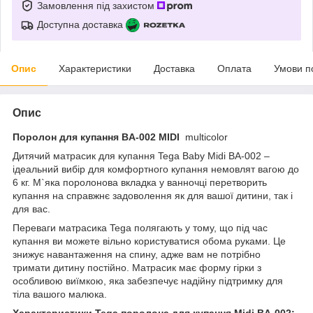
Замовлення під захистом
Доступна доставка
Опис
Характеристики
Доставка
Оплата
Умови п
Опис
Поролон для купання BA-002 MIDI
multicolor
Дитячий матрасик для купання Tega Baby Midi BA-002 –
ідеальний вибір для комфортного купання немовлят вагою до
6 кг. М`яка поролонова вкладка у ванночці перетворить
купання на справжнє задоволення як для вашої дитини, так і
для вас.
Переваги матрасика Tega полягають у тому, що під час
купання ви можете вільно користуватися обома руками. Це
знижує навантаження на спину, адже вам не потрібно
тримати дитину постійно. Матрасик має форму гірки з
особливою виїмкою, яка забезпечує надійну підтримку для
тіла вашого малюка.
Характеристики Tega поролона для купання Midi BA-002: