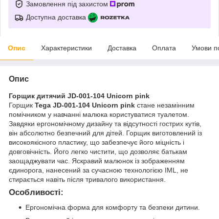
Замовлення під захистом
Доступна доставка
Опис
Характеристики
Доставка
Оплата
Умови п
Опис
Горщик дитячий JD-001-104 Unicorn pink
Горщик
Tega JD-001-104 Unicorn pink
стане незамінним
помічником у навчанні малюка користуватися туалетом.
Завдяки ергономічному дизайну та відсутності гострих кутів,
він абсолютно безпечний для дітей. Горщик виготовлений із
високоякісного пластику, що забезпечує його міцність і
довговічність. Його легко чистити, що дозволяє батькам
заощаджувати час. Яскравий малюнок із зображенням
єдинорога, нанесений за сучасною технологією IML, не
стирається навіть після тривалого використання.
Особливості:
Ергономічна форма для комфорту та безпеки дитини.