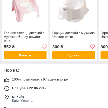
Горщик-стілець дитячий з
Горщик дитячий з музикою
Горщ
музикою Bunny powder
Unicorn white
Unic
pink
552
300
300
₴
₴
Купити
Купити
Про нас
100% позитивних з 97 відгуків за рік
Працює з 22.06.2012
м. Київ
Київ, Україна