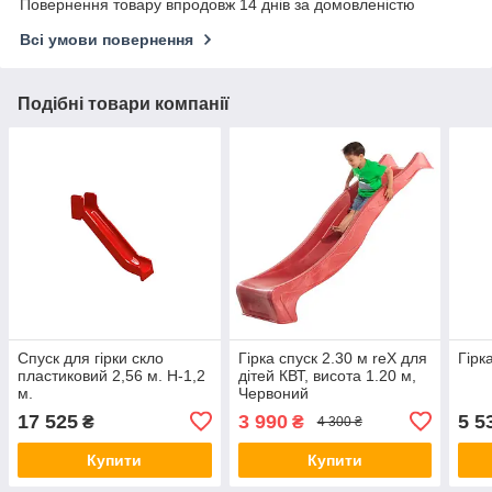
Повернення товару впродовж 14 днів за домовленістю
Всі умови повернення
Подібні товари компанії
Спуск для гірки скло
Гірка спуск 2.30 м reX для
Гірк
пластиковий 2,56 м. H-1,2
дітей КВТ, висота 1.20 м,
м.
Червоний
17 525
3 990
5 5
₴
₴
4 300 ₴
Купити
Купити