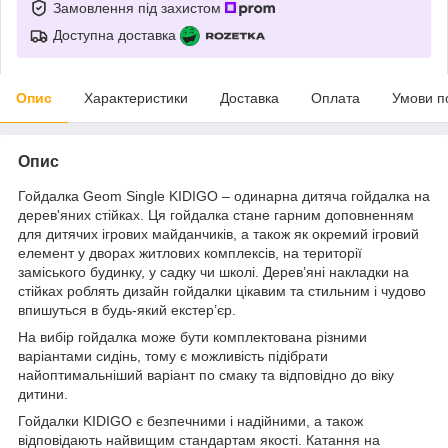
Замовлення під захистом
Доступна доставка
Опис
Характеристики
Доставка
Оплата
Умови п
Опис
Гойдалка Geom Single KIDIGO – одинарна дитяча гойдалка на
дерев'яних стійках. Ця гойдалка стане гарним доповненням
для дитячих ігрових майданчиків, а також як окремий ігровий
елемент у дворах житлових комплексів, на території
заміського будинку, у садку чи школі. Дерев’яні накладки на
стійках роблять дизайн гойдалки цікавим та стильним і чудово
впишуться в будь-який екстер’єр.
На вибір гойдалка може бути комплектована різними
варіантами сидінь, тому є можливість підібрати
найоптимальніший варіант по смаку та відповідно до віку
дитини.
Гойдалки KIDIGO є безпечними і надійними, а також
відповідають найвищим стандартам якості. Катання на