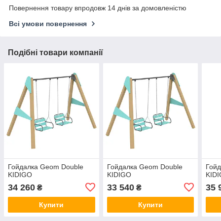
Повернення товару впродовж 14 днів за домовленістю
Всі умови повернення
Подібні товари компанії
Гойдалка Geom Double
Гойдалка Geom Double
Гойд
KIDIGO
KIDIGO
KID
34 260
33 540
35 
₴
₴
Купити
Купити