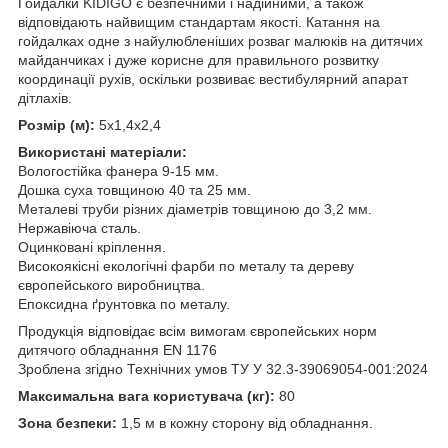
Гойдалки KIDIGO є безпечними і надійними, а також
відповідають найвищим стандартам якості. Катання на
гойдалках одне з найулюбленіших розваг малюків на дитячих
майданчиках і дуже корисне для правильного розвитку
координації рухів, оскільки розвиває вестибулярний апарат
дітлахів.
Розмір (м):
5х1,4х2,4
Використані матеріали:
Вологостійка фанера 9-15 мм.
Дошка суха товщиною 40 та 25 мм.
Металеві труби різних діаметрів товщиною до 3,2 мм.
Нержавіюча сталь.
Оцинковані кріплення.
Високоякісні екологічні фарби по металу та дереву
європейського виробництва.
Епоксидна ґрунтовка по металу.
Продукція відповідає всім вимогам європейських норм
дитячого обладнання EN 1176
Зроблена згідно Технічних умов ТУ У 32.3-39069054-001:2024
Максимальна вага користувача (кг):
80
Зона безпеки:
1,5 м в кожну сторону від обладнання.