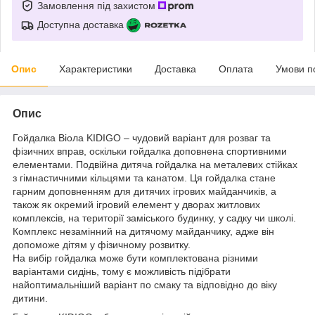
Замовлення під захистом
Доступна доставка
Опис
Характеристики
Доставка
Оплата
Умови п
Опис
Гойдалка Віола KIDIGO – чудовий варіант для розваг та
фізичних вправ, оскільки гойдалка доповнена спортивними
елементами. Подвійна дитяча гойдалка на металевих стійках
з гімнастичними кільцями та канатом. Ця гойдалка стане
гарним доповненням для дитячих ігрових майданчиків, а
також як окремий ігровий елемент у дворах житлових
комплексів, на території заміського будинку, у садку чи школі.
Комплекс незамінний на дитячому майданчику, адже він
допоможе дітям у фізичному розвитку.
На вибір гойдалка може бути комплектована різними
варіантами сидінь, тому є можливість підібрати
найоптимальніший варіант по смаку та відповідно до віку
дитини.