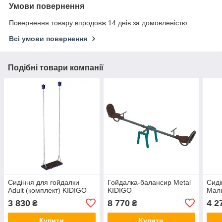
Умови повернення
Повернення товару впродовж 14 днів за домовленістю
Всі умови повернення
Подібні товари компанії
Сидіння для гойдалки
Гойдалка-балансир Metal
Сиді
Adult (комплект) KIDIGO
KIDIGO
Малю
3 830
8 770
4 2
₴
₴
Купити
Купити