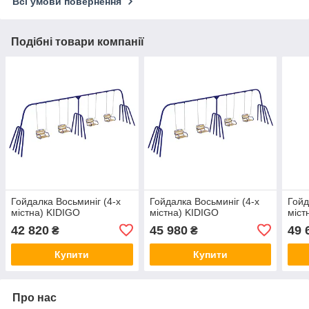
Всі умови повернення
Подібні товари компанії
Гойдалка Восьминіг (4-х
Гойдалка Восьминіг (4-х
Гойд
містна) KIDIGO
містна) KIDIGO
міст
42 820
45 980
49 
₴
₴
Купити
Купити
Про нас