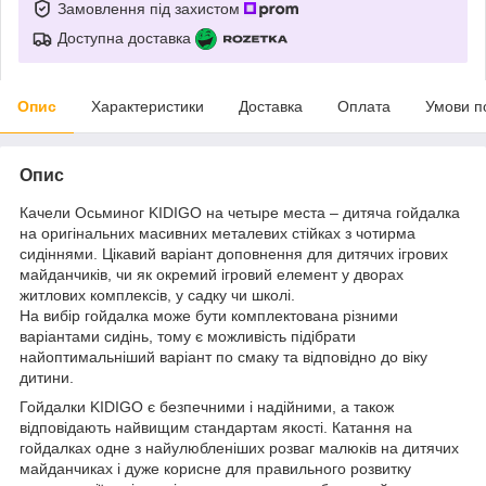
Замовлення під захистом
Доступна доставка
Опис
Характеристики
Доставка
Оплата
Умови п
Опис
Качели Осьминог KIDIGO на четыре места – дитяча гойдалка
на оригінальних масивних металевих стійках з чотирма
сидіннями. Цікавий варіант доповнення для дитячих ігрових
майданчиків, чи як окремий ігровий елемент у дворах
житлових комплексів, у садку чи школі.
На вибір гойдалка може бути комплектована різними
варіантами сидінь, тому є можливість підібрати
найоптимальніший варіант по смаку та відповідно до віку
дитини.
Гойдалки KIDIGO є безпечними і надійними, а також
відповідають найвищим стандартам якості. Катання на
гойдалках одне з найулюбленіших розваг малюків на дитячих
майданчиках і дуже корисне для правильного розвитку