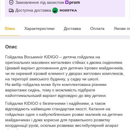
Замовлення під захистом
Доступна доставка
Опис
Характеристики
Доставка
Оплата
Умови п
Опис
Гойдалка Восьминіг KIDIGO – дитяча гойдалка на
оригінальних масивних металевих стійках з двома сидіннями.
Цікавий варіант доповнення для дитячих ігрових майданчиків,
чи як окремий ігровий елемент у дворах житлових комплексів,
на території заміського будинку, у садку чи школі.
На вибір гойдалка може бути комплектована різними
варіантами сидінь, тому є можливість підібрати
найоптимальніший варіант відповідно до віку дитини.
Гойдалки KIDIGO є безпечними і надійними, а також
відповідають найвищим стандартам якості. Катання на
гойдалках одне з найулюбленіших розваг малюків на дитячих
майданчиках і дуже корисне для правильного розвитку
координації рухів, оскільки розвиває вестибулярний апарат