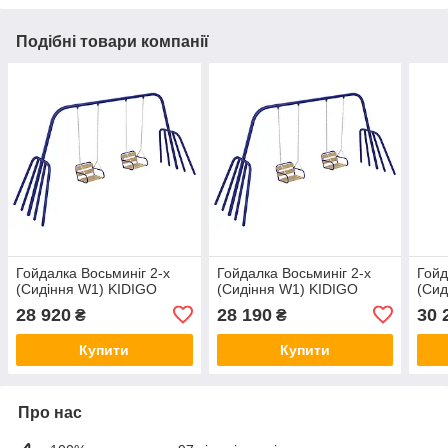
Подібні товари компанії
Гойдалка Восьминіг 2-х
Гойдалка Восьминіг 2-х
Гойд
(Сидіння W1) KIDIGO
(Сидіння W1) KIDIGO
(Сид
28 920
28 190
30 
₴
₴
Купити
Купити
Про нас