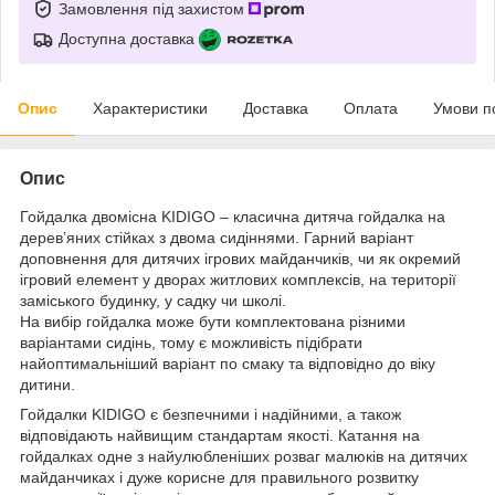
Замовлення під захистом
Доступна доставка
Опис
Характеристики
Доставка
Оплата
Умови п
Опис
Гойдалка двомісна KIDIGO – класична дитяча гойдалка на
дерев’яних стійках з двома сидіннями. Гарний варіант
доповнення для дитячих ігрових майданчиків, чи як окремий
ігровий елемент у дворах житлових комплексів, на території
заміського будинку, у садку чи школі.
На вибір гойдалка може бути комплектована різними
варіантами сидінь, тому є можливість підібрати
найоптимальніший варіант по смаку та відповідно до віку
дитини.
Гойдалки KIDIGO є безпечними і надійними, а також
відповідають найвищим стандартам якості. Катання на
гойдалках одне з найулюбленіших розваг малюків на дитячих
майданчиках і дуже корисне для правильного розвитку