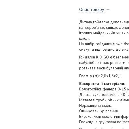
Опис товару
Дитяча гойдалка доповнена
на дерев'яних стійках доп
ігрових майданчиків чи як о
школі.
На вибір гойдалка може бут
смаку та відповідно до віку
Гойдалки KIDIGO є безпечни
найулюбленіших розваг малю
розвиває вестибулярний апа
Розмір (м):
2,8х1,6х2,1
Використані матеріали:
Вологостійка фанера 9-15 
Дошка суха товщиною 40 та
Металеві труби різних діам
Нержавіюча сталь.
Оцинковані кріплення.
Високоякісні екологічні фа
Епоксидна ґрунтовка по мет