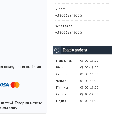
+380668946225
+380668946225
Графік роботи
Понеділок
09:00
19:00
я товару протягом 14 днів
Вівторок
09:00
19:00
Середа
09:00
19:00
Четвер
09:00
19:00
Пʼятниця
09:00
19:00
Субота
09:30
18:00
Неділя
09:30
18:00
і платежі. Тепер ви можете
аючи сайту.