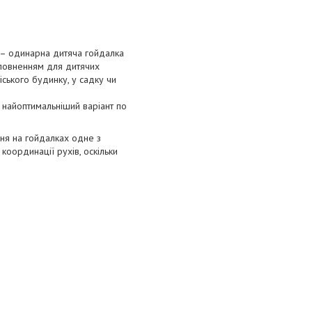
 – одинарна дитяча гойдалка
оповненням для дитячих
іського будинку, у садку чи
и найоптимальніший варіант по
ння на гойдалках одне з
оординації рухів, оскільки