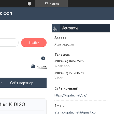
Кошик
К ФОП
Контакти
Знайти
Київ, Україна
+380 (66) 894-62-25
WhatsApp
Кошик
+380 (67) 220-00-70
Viber
Сайт партнер
https://kupitut.net/ua/
Мікс KIDIGO
elena.kupitut.net@gmail.com