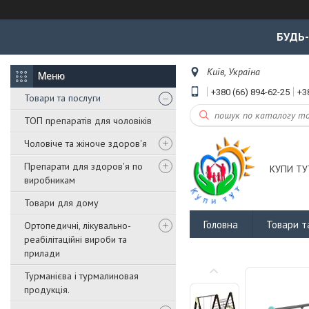
БУДЬ
Київ, Україна
+380 (66) 894-62-25
+3
Товари та послуги
ТОП препаратів для чоловіків
Чоловіче та жіноче здоров'я
Препарати для здоров'я по
КУПИ ТУ
виробникам
Товари для дому
Головна
Товари т
Ортопедичні, лікувально-
реабілітаційні вироби та
прилади
Турманієва і турмалиновая
продукція.