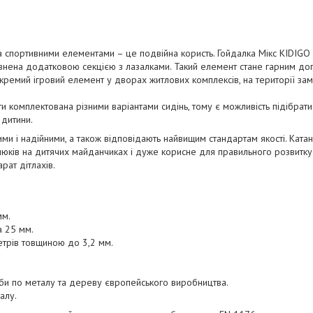
 спортивними елементами – це подвійна користь. Гойдалка Мікс KIDIGO
овнена додатковою секцією з лазалками. Такий елемент стане гарним д
кремий ігровий елемент у дворах житлових комплексів, на території зам
и комплектована різними варіантами сидінь, тому є можливість підібрат
 дитини.
ми і надійними, а також відповідають найвищим стандартам якості. Ката
ків на дитячих майданчиках і дуже корисне для правильного розвитку к
рат дітлахів.
мм.
 25 мм.
етрів товщиною до 3,2 мм.
рби по металу та дереву європейського виробництва.
алу.