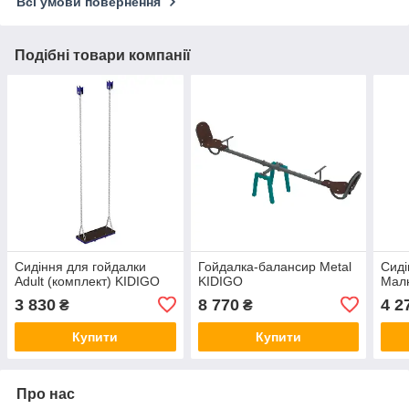
Всі умови повернення
Подібні товари компанії
Сидіння для гойдалки
Гойдалка-балансир Metal
Сиді
Adult (комплект) KIDIGO
KIDIGO
Малю
3 830
8 770
4 2
₴
₴
Купити
Купити
Про нас