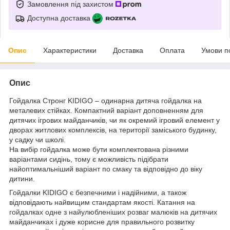
Замовлення під захистом
Доступна доставка
Опис
Характеристики
Доставка
Оплата
Умови п
Опис
Гойдалка Стронг KIDIGO – одинарна дитяча гойдалка на
металевих стійках. Компактний варіант доповненням для
дитячих ігрових майданчиків, чи як окремий ігровий елемент у
дворах житлових комплексів, на території заміського будинку,
у садку чи школі.
На вибір гойдалка може бути комплектована різними
варіантами сидінь, тому є можливість підібрати
найоптимальніший варіант по смаку та відповідно до віку
дитини.
Гойдалки KIDIGO є безпечними і надійними, а також
відповідають найвищим стандартам якості. Катання на
гойдалках одне з найулюбленіших розваг малюків на дитячих
майданчиках і дуже корисне для правильного розвитку