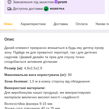
Замовлення під захистом
Доступна доставка
Опис
Характеристики
Доставка
Оплата
Умови п
Опис
Даний елемент прекрасно впишеться в будь-яку дитячу ігрову
зону. Підійде як для приватної території, так і для дитячих
садочків. Цікавий дизайн та гірка для спуску точно
сподобається активним дітлахам.
Розмір (м):
4,8х2,5х2,9
Максимальна вага користувача (кг):
80
Зона безпеки:
1,5 м в кожну сторону від обладнання.
Використані матеріали:
Для виробництва нашої продукції, ми використовуємо
матеріали виключно високої якості і надійності:
Вологостійка фанера 9-15 мм.
Дошка суха товщиною 40 та 25 мм.