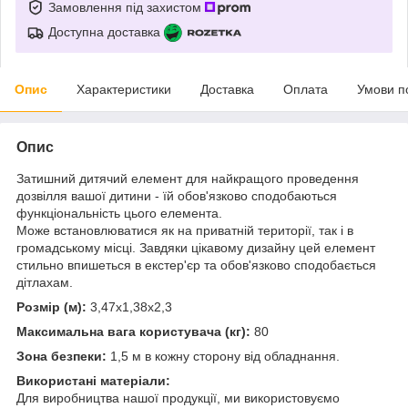
Замовлення під захистом
Доступна доставка
Опис
Характеристики
Доставка
Оплата
Умови п
Опис
Затишний дитячий елемент для найкращого проведення
дозвілля вашої дитини - їй обов'язково сподобаються
функціональність цього елемента.
Може встановлюватися як на приватній території, так і в
громадському місці. Завдяки цікавому дизайну цей елемент
стильно впишеться в екстер'єр та обов'язково сподобається
дітлахам.
Розмір (м):
3,47х1,38х2,3
Максимальна вага користувача (кг):
80
Зона безпеки:
1,5 м в кожну сторону від обладнання.
Використані матеріали:
Для виробництва нашої продукції, ми використовуємо