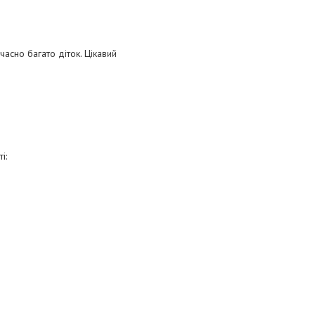
асно багато діток. Цікавий
і: