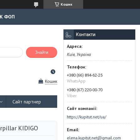
Кошик
К ФОП
Контакти
Знайти
Київ, Україна
+380 (66) 894-62-25
WhatsApp
Кошик
+380 (67) 220-00-70
Viber
Сайт партнер
https://kupitut.net/ua/
pillar KIDIGO
elena.kupitut.net@gmail.com