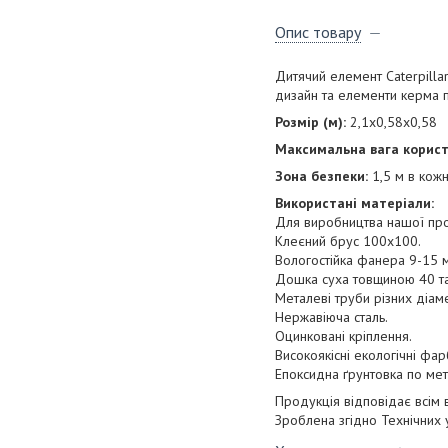
Опис товару
Дитячий елемент Caterpilla
дизайн та елементи керма п
Розмір (м):
2,1х0,58х0,58
Максимальна вага користу
Зона безпеки:
1,5 м в кожн
Використані матеріали:
Для виробництва нашої прод
Клеєний брус 100x100.
Вологостійка фанера 9-15 
Дошка суха товщиною 40 та
Металеві труби різних діам
Нержавіюча сталь.
Оцинковані кріплення.
Високоякісні екологічні фа
Епоксидна ґрунтовка по мет
Продукція відповідає всім
Зроблена згідно Технічних