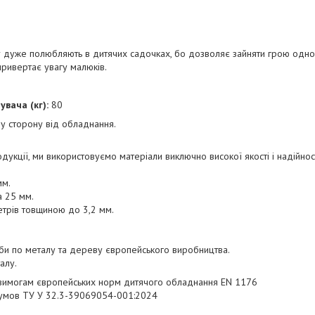
r дуже полюбляють в дитячих садочках, бо дозволяє зайняти грою одноч
ривертає увагу малюків.
вача (кг):
80
у сторону від обладнання.
укції, ми використовуємо матеріали виключно високої якості і надійност
мм.
 25 мм.
етрів товщиною до 3,2 мм.
рби по металу та дереву європейського виробництва.
алу.
 вимогам європейських норм дитячого обладнання EN 1176
 умов ТУ У 32.3-39069054-001:2024