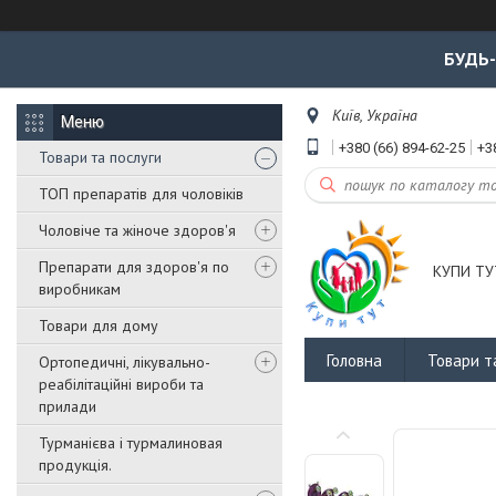
БУДЬ
Київ, Україна
+380 (66) 894-62-25
+3
Товари та послуги
ТОП препаратів для чоловіків
Чоловіче та жіноче здоров'я
Препарати для здоров'я по
КУПИ ТУ
виробникам
Товари для дому
Головна
Товари т
Ортопедичні, лікувально-
реабілітаційні вироби та
прилади
Турманієва і турмалиновая
продукція.