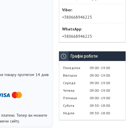
+380668946225
+380668946225
Графік роботи
Понеділок
09:00
19:00
я товару протягом 14 днів
Вівторок
09:00
19:00
Середа
09:00
19:00
Четвер
09:00
19:00
Пʼятниця
09:00
19:00
Субота
09:30
18:00
Неділя
09:30
18:00
і платежі. Тепер ви можете
аючи сайту.