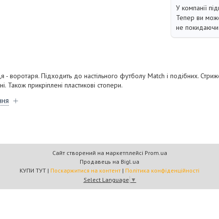
У компанії під
Тепер ви може
не покидаючи 
я - воротаря. Підходить до настільного футболу Match і подібних. Стриж
ні. Також прикріплені пластикові стопери.
ння
Сайт створений на маркетплейсі
Prom.ua
Продавець на Bigl.ua
КУПИ ТУТ |
Поскаржитися на контент
|
Політика конфіденційності
Select Language
▼