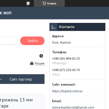
Кошик
К ФОП
Контакти
Знайти
Київ, Україна
+380 (66) 894-62-25
WhatsApp
Кошик
+380 (67) 220-00-70
Viber
Сайт партнер
https://kupitut.net/ua/
стрижень 13 мм
таря
elena.kupitut.net@gmail.com