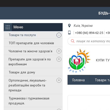
БУДЬ
Київ, Україна
+380 (66) 894-62-25
+3
Товари та послуги
ТОП препаратів для чоловіків
Чоловіче та жіноче здоров'я
Препарати для здоров'я по
КУПИ ТУ
виробникам
Товари для дому
Головна
Товари т
Ортопедичні, лікувально-
реабілітаційні вироби та
прилади
Турманієва і турмалиновая
продукція.