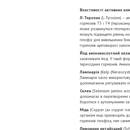
Властивості активних ком
Л-Тирозин
(L-Tyrosine) – а
гормонів Т3 і Т4 (тироксин
може розвинутися гіпотирео
можуть підвищити рівень но
гіпофіз для вивільнення біл
гормонів щитовидної залози
Йод амінокислотний хел
засвоювати йод. У такій фо
тиреоїдних гормонів. Аміно
Ламінарія
(Kelp (Nereocysti
Ламінарія часто використов
допомагаючи регулювати об
Селен
(Selenium (amino acid
допомагає в перетворенні 
боротися з аутоімунними за
Мідь
(Copper (as copper ox
організм міді призводить д
гормонів гіпофіза, тим сам
Лимонник китайський
(Sch