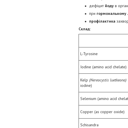
дефіцит
йоду
в орган
при
гормональному 
профілактика
захво
Склад:
L-Tyrosine
Iodine (amino acid chelate)
Kelp
(Nereocystis luetkeona)
iodine)
Selenium (amino acid chela
Copper (as copper oxide)
Schisandra