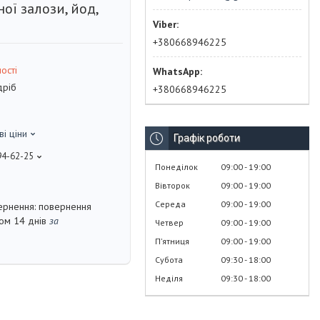
ої залози, йод,
+380668946225
ості
дріб
+380668946225
ві ціни
Графік роботи
94-62-25
Понеділок
09:00
19:00
Вівторок
09:00
19:00
Середа
09:00
19:00
повернення
гом 14 днів
за
Четвер
09:00
19:00
Пʼятниця
09:00
19:00
Субота
09:30
18:00
Неділя
09:30
18:00