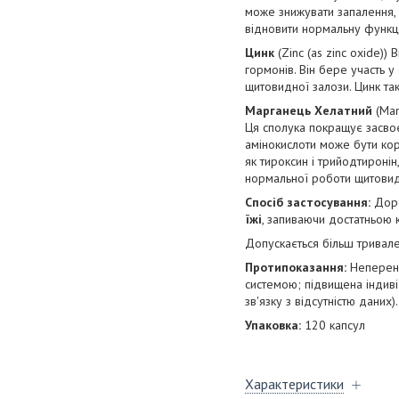
може знижувати запалення, 
відновити нормальну функц
Цинк
(Zinc (as zinc oxide)
гормонів. Він бере участь у
щитовидної залози. Цинк та
Марганець Хелатний
(Man
Ця сполука покращує засво
амінокислоти може бути кори
як тироксин і трийодтиронін
нормальної роботи щитовид
Спосіб застосування:
Доро
їжі
, запиваючи достатньою к
Допускається більш тривал
Протипоказання:
Неперено
системою; підвищена індивід
зв'язку з відсутністю даних).
Упаковка:
120 капсул
Характеристики