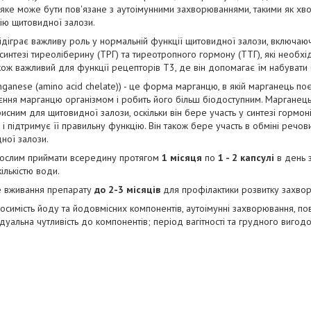
яке може бути пов'язане з аутоімунними захворюваннями, такими як хво
ію щитовидної залози.
) Відіграє важливу роль у нормальній функції щитовидної залози, включа
 синтезі тиреоліберину (ТРГ) та тиреотропного гормону (ТТГ), які необхі
кож важливий для функції рецепторів Т3, де він допомагає їм набувати 
ganese (amino acid chelate)) - це форма марганцю, в якій марганець поє
єння марганцю організмом і робить його більш біодоступним. Марганець
сним для щитовидної залози, оскільки він бере участь у синтезі гормон
, і підтримує її правильну функцію. Він також бере участь в обміні речо
ної залози.
слим приймати всередину протягом
1 місяця
по
1 - 2 капсулі
в день 
ількістю води.
е вживання препарату
до 2-3 місяців
для профілактики розвитку захвор
симість йоду та йодовмісних компонентів, аутоімунні захворювання, по
уальна чутливість до компонентів; період вагітності та грудного вигодо