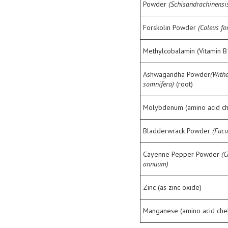
Powder
(Schisandrachinensi
Forskolin Powder
(Coleus fo
Methylcobalamin (Vitamin B
Ashwagandha Powder
(With
somnifera)
(root)
Molybdenum (amino acid ch
Bladderwrack Powder
(Fucu
Cayenne Pepper Powder
(
annuum)
Zinc (as zinc oxide)
Manganese (amino acid che