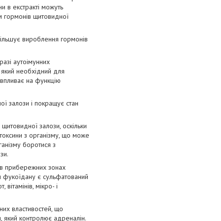
и в екстракті можуть
м гормонів щитовидної
 збільшує вироблення гормонів
разі аутоімунних
 який необхідний для
о впливає на функцію
ої залози і покращує стан
щитовидної залози, оскільки
токсини з організму, що може
ганізму боротися з
зи.
е в прибережних зонах
ел фукоїдану є сульфатований
вітамінів, мікро- і
них властивостей, що
, який контролює адреналін.