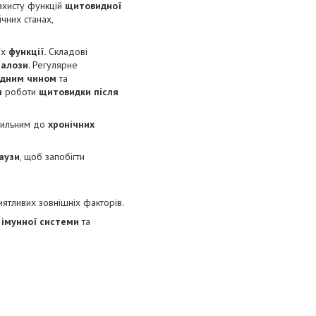
ахисту функцій
щитовидної
чних станах,
їх
функції.
Складові
залози
. Регулярне
одним чином
та
я
роботи
щитовидки після
хильним до
хронічних
аузи
, щоб запобігти
иятливих зовнішніх факторів.
я
імунної системи
та