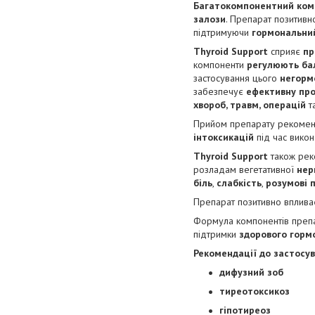
Багатокомпонентний комп
залози
. Препарат позитивно
підтримуючи
гормональни
Thyroid Support
сприяє
пр
компоненти
регулюють ба
застосування цього
негорм
забезпечує
ефективну про
хвороб, травм, операцій
т
Прийом препарату рекоменд
інтоксикацій
під час вико
Thyroid Support
також рек
розладам вегетативної
нер
біль
,
слабкість
,
розумові
Препарат позитивно вплива
Формула компонентів преп
підтримки
здорового горм
Рекомендації до застосу
дифузний зоб
тиреотоксикоз
гіпотиреоз