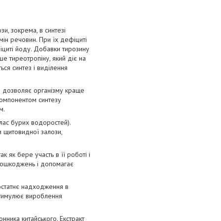
зи, зокрема, в синтезі
мін речовин. При їх дефіциті
іциті йоду. Добавки тирозину
е тиреотропіну, який діє на
ься синтез і виділення
що дозволяє організму краще
компонентом синтезу
м.
клас бурих водоростей).
и щитовидної залози,
к як бере участь в її роботі і
 пошкоджень і допомагає
достатнє надходження в
 стимулює вироблення
онника китайського. Екстракт