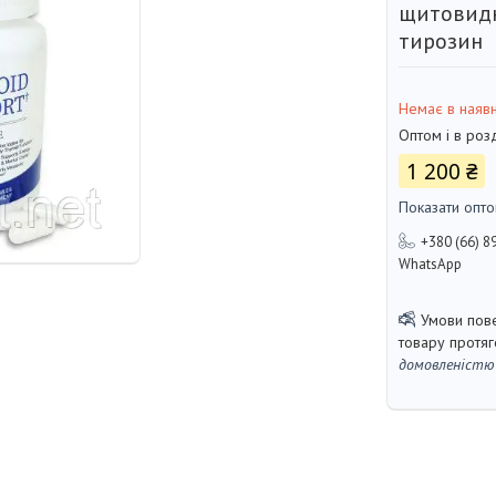
щитовидн
тирозин
Немає в наявн
Оптом і в роз
1 200 ₴
Показати опто
+380 (66) 8
WhatsApp
товару протя
домовленістю