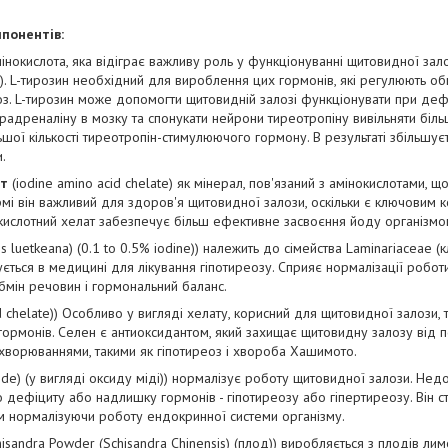
понентів:
мінокислота, яка відіграє важливу роль у функціонуванні щитовидної зало
у). L-тирозин необхідний для вироблення цих гормонів, які регулюють об
з. L-тирозин може допомогти щитовидній залозі функціонувати при деф
радреналіну в мозку та спонукати нейрони тиреотропіну вивільняти більш
ьшої кількості тиреотропін-стимулюючого гормону. В результаті збільшуєт
.
ат
(iodine amino acid chelate) як мінерал, пов'язаний з амінокислотами, 
рмі він важливий для здоров'я щитовидної залози, оскільки є ключовим 
кислотний хелат забезпечує більш ефективне засвоєння йоду організмо
s luetkeana) (0.1 to 0.5% iodine)) належить до сімейства Laminariaceae (
ується в медицині для лікування гіпотиреозу. Сприяє нормалізації робот
мін речовин і гормональний баланс.
 chelate)) Особливо у вигляді хелату, корисний для щитовидної залози, та
гормонів. Селен є антиоксидантом, який захищає щитовидну залозу від
хворюваннями, такими як гіпотиреоз і хвороба Хашимото.
ide) (у вигляді оксиду міді)) нормалізує роботу щитовидної залози. Не
о дефіциту або надлишку гормонів - гіпотиреозу або гіпертиреозу. Він
им нормалізуючи роботу ендокринної системи організму.
isandra Powder (Schisandra Chinensis) (плод)) виробляється з плодів лим