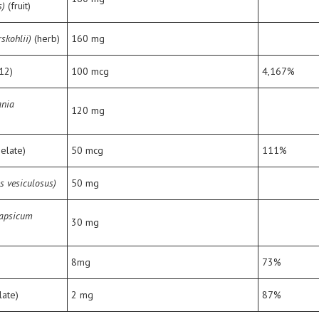
s)
(fruit)
rskohlii)
(herb)
160 mg
12)
100 mcg
4,167%
ania
120 mg
elate)
50 mcg
111%
s vesiculosus)
50 mg
Capsicum
30 mg
8mg
73%
late)
2 mg
87%