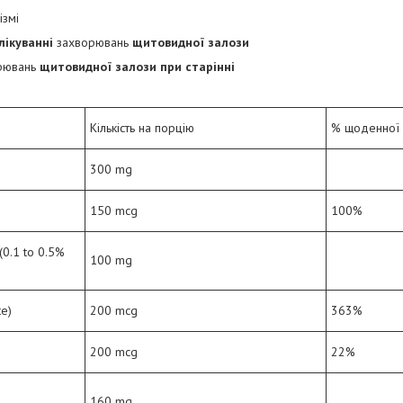
ізмі
лікуванні
захворювань
щитовидної залози
рювань
щитовидної залози при старінні
Кількість на порцію
% щоденної
300 mg
150 mcg
100%
(0.1 to 0.5%
100 mg
te)
200 mcg
363%
200 mcg
22%
160 mg