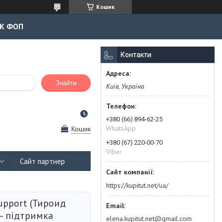
Кошик
К ФОП
Контакти
Знайти
Київ, Україна
+380 (66) 894-62-25
WhatsApp
Кошик
+380 (67) 220-00-70
Viber
Сайт партнер
https://kupitut.net/ua/
upport (Тироид
– підтримка
elena.kupitut.net@gmail.com