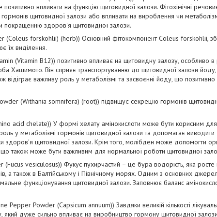
 позитивно впливати на функцію щитовидної залози. Фітохімічні речовин
 гормонів щитовидної залози або впливати на вироблення чи метаболіз
чи покращенню здоров'я щитовидної залози.
r (Coleus forskohlii) (herb)) Основний фітокомпонент Coleus forskohlii,
ює їх виділення.
amin (Vitamin B12)) позитивно впливає на щитовидну залозу, особливо в 
роба Хашимото. Він сприяє транспортуванню до щитовидної залози йоду,
ож відіграє важливу роль у метаболізмі та засвоєнні йоду, що позитивн
wder (Withania somnifera) (root)) підвищує секрецію гормонів щитовидн
no acid chelate)) У формі хелату амінокислоти може бути корисним для 
роль у метаболізмі гормонів щитовидної залози та допомагає виводити 
и здоров'я щитовидної залози. Крім того, молібден може допомогти ор
 що також може бути важливим для нормальної роботи щитовидної зало
 (Fucus vesiculosus)) Фукус пухирчастий – це бура водорість, яка рост
нів, а також в Балтійському і Північному морях. Одним з основних джер
мальне функціонування щитовидної залози. Заповнює баланс амінокислот, 
ne Pepper Powder (Capsicum annuum)) Завдяки великій кількості лікуваль
ну, який дуже сильно впливає на виробництво гормону щитовидної залози