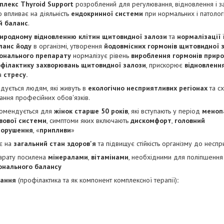
лекс Thyroid Support
розроблений для регулювання, відновлення і з
 впливає на діяльність
ендокринної системи
при нормальних і патологі
й баланс
.
иродному відновленню клітин щитовидної залози
та
нормалізації
ланс йоду
в організмі, утворення
йодовмісних гормонів щитовидної 
онального препарату
нормалізує рівень
вироблення гормонів прир
філактику захворювань щитовидної залози
, прискорює
відновленн
а
стресу.
ується людям, які живуть в
екологічно несприятливих регіонах
та с
нання професійних обов'язків.
омендується для
жінок старше 50 років
, які вступають у період
меноп
вової системи
, симптоми яких включають
дискомфорт
,
головний
порушення
, «
припливи
»
є на
загальний стан здоров'я
та підвищує стійкість організму до неспр
арату посилена
мінералами
,
вітамінами
, необхідними для поліпшенн
онального балансу
вання
(профілактика та як компонент комплексної терапії)
: