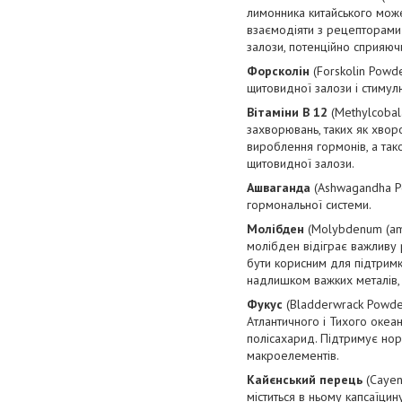
лимонника китайського може
взаємодіяти з рецепторами
залози, потенційно сприяю
Форсколін
(Forskolin Powde
щитовидної залози і стимул
Вітаміни B 12
(Methylcobal
захворювань, таких як хво
вироблення гормонів, а так
щитовидної залози.
Ашваганда
(Ashwagandha Po
гормональної системи.
Молібден
(Molybdenum (ami
молібден відіграє важливу 
бути корисним для підтримк
надлишком важких металів,
Фукус
(Bladderwrack Powder
Атлантичного і Тихого океа
полісахарид. Підтримує нор
макроелементів.
Кайєнський перець
(Cayen
міститься в ньому капсаїци