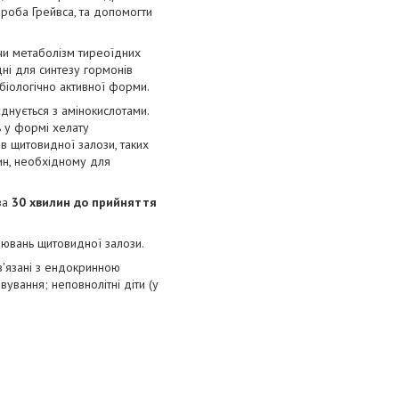
роба Грейвса, та допомогти
ючи метаболізм тиреоїдних
дні для синтезу гормонів
біологічно активної форми.
днується з амінокислотами.
 у формі хелату
ів щитовидної залози, таких
вин, необхідному для
за
30 хвилин до прийняття
ювань щитовидної залози.
в'язані з ендокринною
вування; неповнолітні діти (у