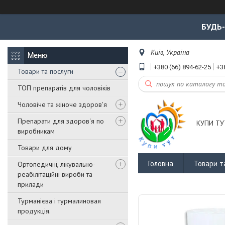
БУДЬ
Київ, Україна
+380 (66) 894-62-25
+3
Товари та послуги
ТОП препаратів для чоловіків
Чоловіче та жіноче здоров'я
Препарати для здоров'я по
КУПИ ТУ
виробникам
Товари для дому
Головна
Товари т
Ортопедичні, лікувально-
реабілітаційні вироби та
прилади
Турманієва і турмалиновая
продукція.