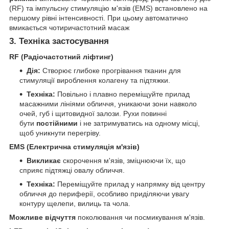
(RF) та імпульсну стимуляцію м'язів (EMS) встановлено на
першому рівні інтенсивності. При цьому автоматично
вмикається чотиричастотний масаж
3. Техніка застосування
RF (Радіочастотний ліфтинг)
Дія:
Створює глибоке прогрівання тканин для
стимуляції вироблення колагену та підтяжки.
Техніка:
Повільно і плавно переміщуйте прилад
масажними лініями обличчя, уникаючи зони навколо
очей, губ і щитовидної залози. Рухи повинні
бути
постійними
і не затримуватись на одному місці,
щоб уникнути перегріву.
EMS (Електрична стимуляція м'язів)
Викликає
скорочення м'язів, зміцнюючи їх, що
сприяє підтяжці овалу обличчя.
Техніка:
Переміщуйте прилад у напрямку від центру
обличчя до периферії, особливо приділяючи увагу
контуру щелепи, вилиць та чола.
Можливе відчуття
поколювання чи посмикування м'язів.