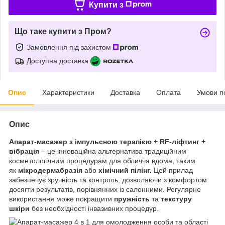
Купити з
Що таке купити з Пром?
Замовлення під захистом
Доступна доставка
Опис
Характеристики
Доставка
Оплата
Умови п
Опис
Апарат-масажер з імпульсною терапією + RF-ліфтинг
+
вібрація
– це інноваційна альтернатива традиційним
косметологічним процедурам для обличчя вдома, таким
як
мікродермабразія
або
хімічний пілінг.
Цей прилад
забезпечує зручність та контроль, дозволяючи з комфортом
досягти результатів, порівнянних із салонними. Регулярне
використання може покращити
пружність
та
текстуру
шкіри
без необхідності інвазивних процедур.