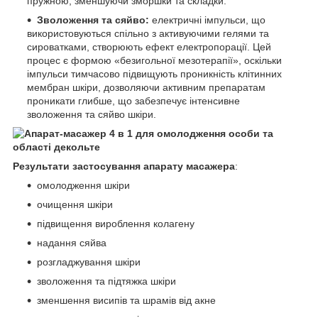
пружною, зменшуючи зморшки та складки.
Зволоження та сяйво:
електричні імпульси, що
використовуються спільно з активуючими гелями та
сироватками, створюють ефект електропорації. Цей
процес є формою «безигольної мезотерапії», оскільки
імпульси тимчасово підвищують проникність клітинних
мембран шкіри, дозволяючи активним препаратам
проникати глибше, що забезпечує інтенсивне
зволоження та сяйво шкіри.
Результати застосування апарату масажера
:
омолодження шкіри
очищення шкіри
підвищення вироблення колагену
надання сяйва
розгладжування шкіри
зволоження та підтяжка шкіри
зменшення висипів та шрамів від акне