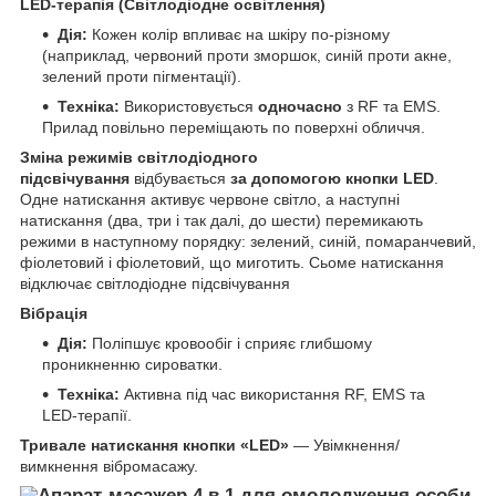
LED-терапія (Світлодіодне освітлення)
Дія:
Кожен колір впливає на шкіру по-різному
(наприклад, червоний проти зморшок, синій проти акне,
зелений проти пігментації).
Техніка:
Використовується
одночасно
з RF та EMS.
Прилад повільно переміщають по поверхні обличчя.
Зміна режимів світлодіодного
підсвічування
відбувається
за допомогою кнопки LED
.
Одне натискання активує червоне світло, а наступні
натискання (два, три і так далі, до шести) перемикають
режими в наступному порядку: зелений, синій, помаранчевий,
фіолетовий і фіолетовий, що миготить. Сьоме натискання
відключає світлодіодне підсвічування
Вібрація
Дія:
Поліпшує кровообіг і сприяє глибшому
проникненню сироватки.
Техніка:
Активна під час використання RF, EMS та
LED-терапії.
Тривале натискання кнопки «LED»
— Увімкнення/
вимкнення вібромасажу.