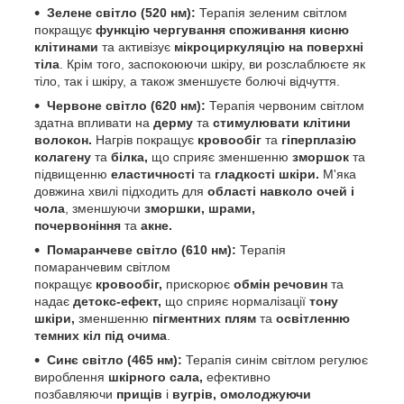
Зелене світло (520 нм):
Терапія зеленим світлом
покращує
функцію чергування споживання кисню
клітинами
та активізує
мікроциркуляцію на поверхні
тіла
. Крім того, заспокоюючи шкіру, ви розслаблюєте як
тіло, так і шкіру, а також зменшуєте болючі відчуття.
Червоне світло (62
0
нм):
Терапія червоним світлом
здатна впливати на
дерму
та
стимулювати клітини
волокон.
Нагрів покращує
кровообіг
та
гіперплазію
колагену
та
білка,
що сприяє зменшенню
зморшок
та
підвищенню
еластичності
та
гладкості шкіри.
М'яка
довжина хвилі підходить для
області навколо очей і
чола
, зменшуючи
зморшки, шрами,
почервоніння
та
акне.
Помаранчеве світло (610 нм):
Терапія
помаранчевим світлом
покращує
кровообіг,
прискорює
обмін речовин
та
надає
детокс-ефект,
що сприяє нормалізації
тону
шкіри,
зменшенню
пігментних плям
та
освітленню
темних кіл під очима
.
Синє світло (465 нм):
Терапія синім світлом регулює
вироблення
шкірного сала,
ефективно
позбавляючи
прищів
і
вугрів, омолоджуючи