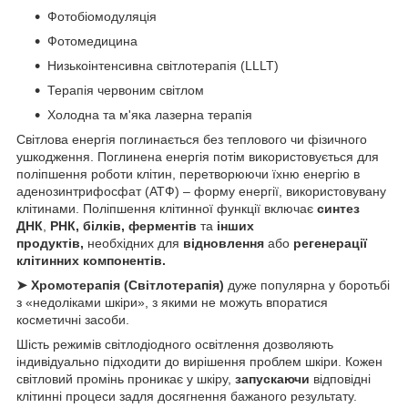
Фотобіомодуляція
Фотомедицина
Низькоінтенсивна світлотерапія (LLLT)
Терапія червоним світлом
Холодна та м'яка лазерна терапія
Світлова енергія поглинається без теплового чи фізичного
ушкодження. Поглинена енергія потім використовується для
поліпшення роботи клітин, перетворюючи їхню енергію в
аденозинтрифосфат (АТФ) – форму енергії, використовувану
клітинами. Поліпшення клітинної функції включає
синтез
ДНК
,
РНК, білків, ферментів
та
інших
продуктів,
необхідних для
відновлення
або
регенерації
клітинних компонентів.
➤ Хромотерапія
(
Світлотерапія
)
дуже популярна у боротьбі
з «недоліками шкіри», з якими не можуть впоратися
косметичні засоби.
Шість режимів світлодіодного освітлення дозволяють
індивідуально підходити до вирішення проблем шкіри. Кожен
світловий промінь проникає у шкіру,
запускаючи
відповідні
клітинні процеси задля досягнення бажаного результату.