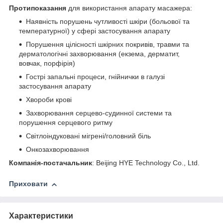
Протипоказання
для використання апарату масажера:
Наявність порушень чутливості шкіри (больової та
температурної) у сфері застосування апарату
Порушення цілісності шкірних покривів, травми та
дерматологічні захворювання (екзема, дерматит,
вовчак, порфірія)
Гострі запальні процеси, гнійнички в галузі
застосування апарату
Хвороби крові
Захворювання серцево-судинної системи та
порушення серцевого ритму
Світлоіндуковані мігрені/головний біль
Онкозахворювання
Компанія-постачальник
: Beijing HYE Technology Co., Ltd.
Приховати
Характеристики