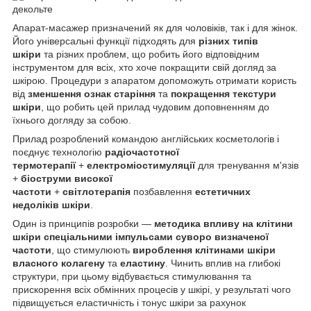
Апарат-масажер призначений як для чоловіків, так і для жінок.
Його універсальні функції підходять для
різних типів
шкіри
та різних проблем, що робить його відповідним
інструментом для всіх, хто хоче покращити свій догляд за
шкірою. Процедури з апаратом допоможуть отримати користь
від
зменшення ознак старіння
та
покращення текстури
шкіри
, що робить цей прилад чудовим доповненням до
їхнього догляду за собою.
Прилад розроблений командою англійських косметологів і
поєднує технологію
радіочастотної
термотерапії
+
електроміостимуляції
для тренування м'язів
+
біоструми високої
частоти
+
світлотерапія
позбавлення
естетичних
недоліків шкіри
.
Один із принципів розробки —
методика впливу на клітини
шкіри спеціальними імпульсами суворо визначеної
частоти
, що стимулюють
вироблення клітинами шкіри
власного колагену
та
еластину
. Чинить вплив на глибокі
структури, при цьому відбувається стимулювання та
прискорення всіх обмінних процесів у шкірі, у результаті чого
підвищується еластичність і тонус шкіри за рахунок