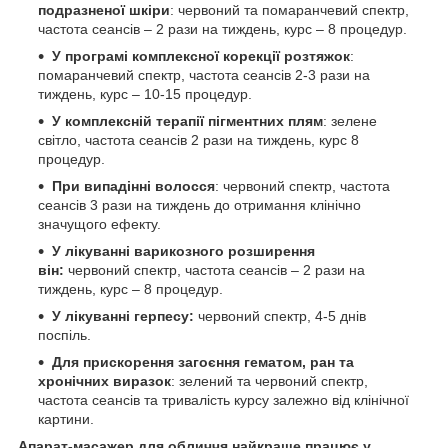
подразненої шкіри
: червоний та помаранчевий спектр,
частота сеансів – 2 рази на тиждень, курс – 8 процедур.
У програмі комплексної корекції розтяжок
:
помаранчевий спектр, частота сеансів 2-3 рази на
тиждень, курс – 10-15 процедур.
У комплексній терапії пігментних плям
: зелене
світло, частота сеансів 2 рази на тиждень, курс 8
процедур.
При випадінні волосся
: червоний спектр, частота
сеансів 3 рази на тиждень до отримання клінічно
значущого ефекту.
У лікуванні варикозного розширення
він:
червоний спектр, частота сеансів – 2 рази на
тиждень, курс – 8 процедур.
У лікуванні
герпесу:
червоний спектр, 4-5 днів
поспіль.
Для прискорення загоєння гематом, ран та
хронічних виразок
: зелений та червоний спектр,
частота сеансів та тривалість курсу залежно від клінічної
картини.
Апарат-масажер для обличчя найкраще працює у