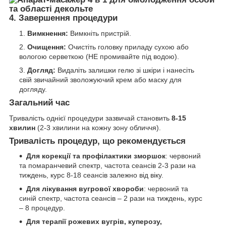
4. Завершення процедури
Вимкнення:
Вимкніть пристрій.
Очищення:
Очистіть головку приладу сухою або
вологою серветкою (НЕ промивайте під водою).
Догляд:
Видаліть залишки гелю зі шкіри і нанесіть
свій звичайний зволожуючий крем або маску для
догляду.
Загальний час
Тривалість однієї процедури зазвичай становить
8-15
хвилин
(2-3 хвилини на кожну зону обличчя).
Тривалість процедур, що рекомендується
Для корекції та профілактики зморшок
: червоний
та помаранчевий спектр, частота сеансів 2-3 рази на
тиждень, курс 8-18 сеансів залежно від віку.
Для лікування вугрової хвороби
: червоний та
синій спектр, частота сеансів – 2 рази на тиждень, курс
– 8 процедур.
Для терапії рожевих вугрів, куперозу,