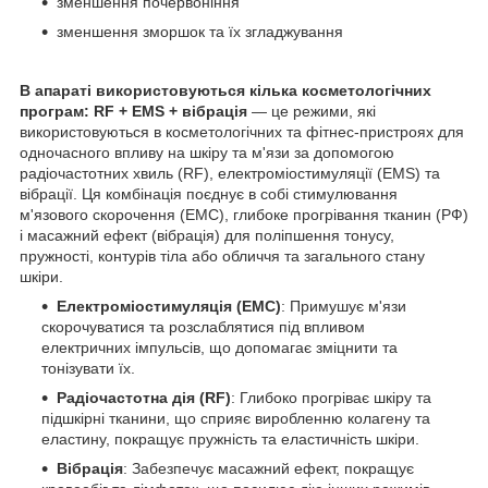
зменшення почервоніння
зменшення зморшок та їх згладжування
В апараті використовуються кілька косметологічних
програм:
RF
+ EMS + вібрація
— це режими, які
використовуються в косметологічних та фітнес-пристроях для
одночасного впливу на шкіру та м'язи за допомогою
радіочастотних хвиль (RF), електроміостимуляції (EMS) та
вібрації. Ця комбінація поєднує в собі стимулювання
м'язового скорочення (ЕМС), глибоке прогрівання тканин (РФ)
і масажний ефект (вібрація) для поліпшення тонусу,
пружності, контурів тіла або обличчя та загального стану
шкіри.
Електроміостимуляція (ЕМС)
: Примушує м'язи
скорочуватися та розслаблятися під впливом
електричних імпульсів, що допомагає зміцнити та
тонізувати їх.
Радіочастотна дія (RF)
: Глибоко прогріває шкіру та
підшкірні тканини, що сприяє виробленню колагену та
еластину, покращує пружність та еластичність шкіри.
Вібрація
: Забезпечує масажний ефект, покращує