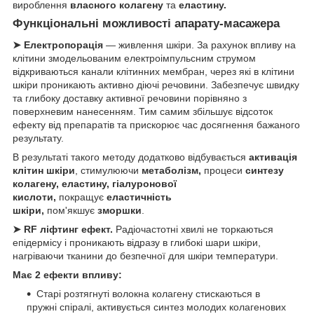
вироблення
власного колагену
та
еластину.
Функціональні можливості апарату-масажера
➤ Електропорація
— живлення шкіри. За рахунок впливу на
клітини змодельованим електроімпульсним струмом
відкриваються канали клітинних мембран, через які в клітини
шкіри проникають активно діючі речовини. Забезпечує швидку
та глибоку доставку активної речовини порівняно з
поверхневим нанесенням. Тим самим збільшує відсоток
ефекту від препаратів та прискорює час досягнення бажаного
результату.
В результаті такого методу додатково відбувається
активація
клітин шкіри
, стимулюючи
метаболізм,
процеси
синтезу
колагену, еластину, гіалуронової
кислоти,
покращує
еластичність
шкіри,
пом'якшує
зморшки
.
➤ RF ліфтинг ефект.
Радіочастотні хвилі не торкаються
епідермісу і проникають відразу в глибокі шари шкіри,
нагріваючи тканини до безпечної для шкіри температури.
Має 2 ефекти впливу:
Старі розтягнуті волокна колагену стискаються в
пружні спіралі, активується синтез молодих колагенових