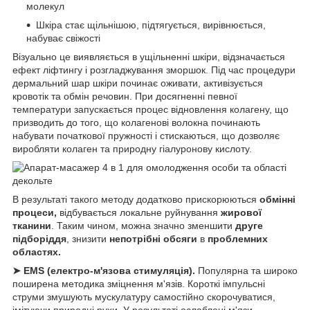
молекул
Шкіра стає щільнішою, підтягується, вирівнюється,
набуває свіжості
Візуально це виявляється в ущільненні шкіри, відзначається
ефект ліфтингу і розгладжування зморшок. Під час процедури
дермальний шар шкіри починає оживати, активізується
кровотік та обмін речовин. При досягненні певної
температури запускається процес відновлення колагену, що
призводить до того, що колагенові волокна починають
набувати початкової пружності і стискаються, що дозволяє
виробляти колаген та природну гіалуронову кислоту.
В результаті такого методу додатково прискорюються
обмінні
процеси,
відбувається локальне руйнування
жирової
тканини
. Таким чином, можна значно зменшити
друге
підборіддя
, знизити
непотрібні обсяги
в
проблемних
областях.
➤ EMS (електро-м'язова стимуляція).
Популярна та широко
поширена методика зміцнення м'язів. Короткі імпульсні
струми змушують мускулатуру самостійно скорочуватися,
імітуючи природні рухи. У результаті ослаблені м'язи