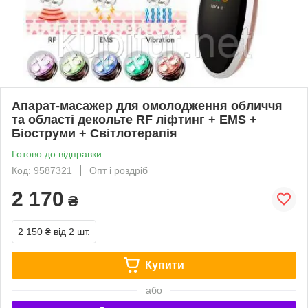
Апарат-масажер для омолодження обличчя
та області декольте RF ліфтинг + EMS +
Біоструми + Світлотерапія
Готово до відправки
Код: 9587321
Опт і роздріб
2 170
₴
2 150 ₴
від 2 шт.
Купити
або