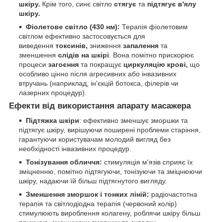
шкіру.
Крім того, синє світло
стягує
та
підтягує в'ялу
шкіру.
Фіолетове світло (
43
0 нм):
Терапія фіолетовим
світлом ефективно застосовується для
виведення
токсинів,
зниження
запалення
та
зменшення
слідів
на шкірі
. Вона помітно прискорює
процеси
загоєння
та покращує
циркуляцію крові,
що
особливо цінно після агресивних або інвазивних
втручань (наприклад, ін'єкцій ботокса, філерів чи
лазерних процедур).
Ефекти від використання апарату масажера
Підтяжка шкіри
: ефективно зменшує зморшки та
підтягує шкіру, вирішуючи поширені проблеми старіння,
гарантуючи користувачам молодий вигляд без
необхідності інвазивних процедур.
Тонізування обличчя:
стимуляція м'язів сприяє їх
зміцненню, помітно підтягуючи, тонізуючи та зміцнюючи
шкіру, надаючи їй більш підтягнутого вигляду.
Зменшення зморшок і тонких ліній:
радіочастотна
терапія та світлодіодна терапія (червоний колір)
стимулюють вироблення колагену, роблячи шкіру більш