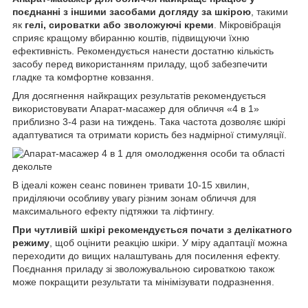
поєднанні з іншими засобами догляду за шкірою
, такими
як
гелі, сироватки або зволожуючі креми
. Мікровібрація
сприяє кращому вбиранню коштів, підвищуючи їхню
ефективність. Рекомендується нанести достатню кількість
засобу перед використанням приладу, щоб забезпечити
гладке та комфортне ковзання.
Для досягнення найкращих результатів рекомендується
використовувати Апарат-масажер для обличчя «4 в 1»
приблизно 3-4 рази на тиждень. Така частота дозволяє шкірі
адаптуватися та отримати користь без надмірної стимуляції.
В ідеалі кожен сеанс повинен тривати 10-15 хвилин,
приділяючи особливу увагу різним зонам обличчя для
максимального ефекту підтяжки та ліфтингу.
При чутливій шкірі
рекомендується почати з делікатного
режиму
, щоб оцінити реакцію шкіри. У міру адаптації можна
переходити до вищих налаштувань для посилення ефекту.
Поєднання приладу зі зволожувальною сироваткою також
може покращити результати та мінімізувати подразнення.