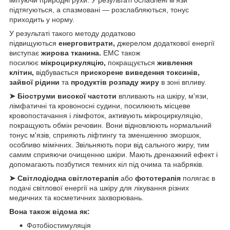
підтягуються, а спазмовані — розслабляються, тонус
приходить у норму.
У результаті такого методу додатково
підвищуються
енерговитрати,
джерелом додаткової енергії
виступає
жирова тканина.
ЕМС також
посилює
мікроциркуляцію,
покращується
живлення
клітин,
відбувається
прискорене виведення токсинів,
зайвої рідини
та
продуктів розпаду жиру
в зоні впливу.
➤ Біоструми високої частоти
впливають на шкіру, м'язи,
лімфатичні та кровоносні судини, посилюють місцеве
кровопостачання і лімфоток, активують мікроциркуляцію,
покращують обмін речовин. Вони відновлюють нормальний
тонус м'язів, сприяють ліфтингу та зменшенню зморшок,
особливо мімічних. Звільняють пори від сального жиру, тим
самим сприяючи очищенню шкіри. Мають дренажний ефект і
допомагають позбутися темних кіл під очима та набряків.
➤ Світлодіодна світлотерапія
або
фототерапія
полягає в
подачі світлової енергії на шкіру для лікування різних
медичних та косметичних захворювань.
Вона також відома як:
Фотобіостимуляція