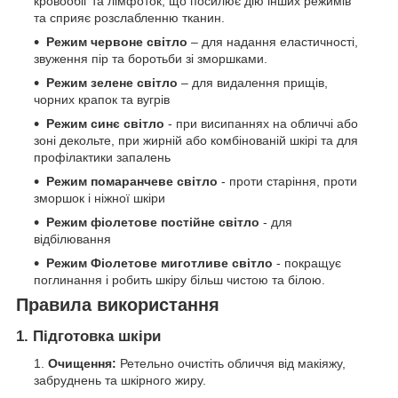
кровообіг та лімфоток, що посилює дію інших режимів
та сприяє розслабленню тканин.
Режим червоне світло
– для надання еластичності,
звуження пір та боротьби зі зморшками.
Режим зелене світло
– для видалення прищів,
чорних крапок та вугрів
Режим синє світло
- при висипаннях на обличчі або
зоні декольте, при жирній або комбінованій шкірі та для
профілактики запалень
Режим помаранчеве світло
- проти старіння, проти
зморшок і ніжної шкіри
Режим фіолетове
постійне
світло
- для
відбілювання
Режим Фіолетове миготливе світло
- покращує
поглинання і робить шкіру більш чистою та білою.
Правила використання
1. Підготовка шкіри
Очищення:
Ретельно очистіть обличчя від макіяжу,
забруднень та шкірного жиру.