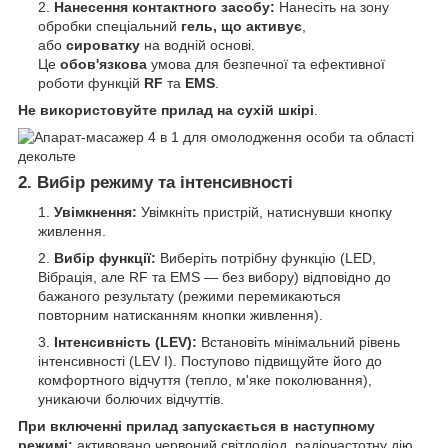
Нанесення контактного засобу:
Нанесіть на зону
обробки спеціальний
гель, що активує
,
або
сироватку
на водній основі.
Це
обов'язкова
умова для безпечної та ефективної
роботи функцій
RF
та
EMS
.
Не використовуйте прилад на сухій шкірі
.
2. Вибір режиму та інтенсивності
Увімкнення:
Увімкніть пристрій, натиснувши кнопку
живлення.
Вибір функції:
Виберіть потрібну функцію (LED,
Вібрація, але RF та EMS — без вибору) відповідно до
бажаного результату (режими перемикаються
повторним натисканням кнопки живлення).
Інтенсивність (LEV):
Встановіть мінімальний рівень
інтенсивності (LEV I). Поступово підвищуйте його до
комфортного відчуття (тепло, м'яке поколювання),
уникаючи болючих відчуттів.
При включенні прилад запускається в наступному
режимі:
активовано червоний світлодіод, радіочастотну дію