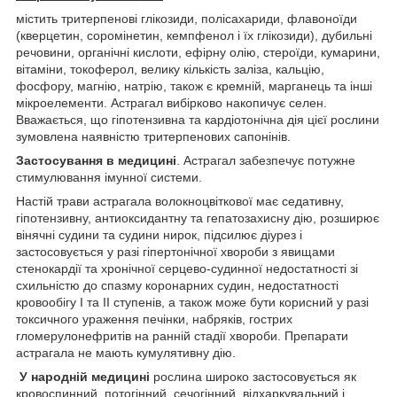
містить тритерпенові глікозиди, полісахариди, флавоноїди
(кверцетин, соромінетин, кемпфенол і їх глікозиди), дубильні
речовини, органічні кислоти, ефірну олію, стероїди, кумарини,
вітаміни, токоферол, велику кількість заліза, кальцію,
фосфору, магнію, натрію, також є кремній, марганець та інші
мікроелементи. Астрагал вибірково накопичує селен.
Вважається, що гіпотензивна та кардіотонічна дія цієї рослини
зумовлена наявністю тритерпенових сапонінів.
Застосування в медицині
. Астрагал забезпечує потужне
стимулювання імунної системи.
Настій трави астрагала волокноцвіткової має седативну,
гіпотензивну, антиоксидантну та гепатозахисну дію, розширює
вінячні судини та судини нирок, підсилює діурез і
застосовується у разі гіпертонічної хвороби з явищами
стенокардії та хронічної серцево-судинної недостатності зі
схильністю до спазму коронарних судин, недостатності
кровообігу I та II ступенів, а також може бути корисний у разі
токсичного ураження печінки, набряків, гострих
гломерулонефритів на ранній стадії хвороби. Препарати
астрагала не мають кумулятивну дію.
У народній медицині
рослина широко застосовується як
кровоспинний, потогінний, сечогінний, відхаркувальний і