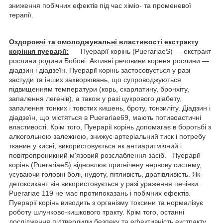
зниження побічних ефектів під час хіміо- та променевої
терапії.
Оздоровчі та омолоджувальні властивості екстракту
коріння пуерарії:
Пуерарії корінь (PuerariaeS) — екстракт
рослини родини Бобові. Активні речовини кореня рослини —
діадзин і діадзеїн. Пуерарії корінь застосовується у разі
застуди та інших захворювань, що супроводжуються
підвищенням температури (корь, скарлатину, бронхіту,
запалення легенів), а також у разі цукрового діабету,
запалення тонких і товстих кишень, броту, тонзиліту. Діадзин і
діадзеїн, що містяться в Puerariae69, мають потивоастичні
властивості. Крім того, Пуерарії корінь допомагає в боротьбі з
алкогольною залежною, знижує артеріальний тиск і потребу
тканин у кисні, використовується як антиаритмічний і
повітропроникний м'язовий розслаблення засіб. Пуерарії
корінь (PuerariaeS) відновлює пригнічену нервову систему,
усуваючи головні болі, нудоту, пітливість, дратівливість. Як
детоксикант він використовується у разі ураження печінки.
Puerariae 119 не має протипоказань і побічних ефектів.
Пуерарії корінь виводить з організму токсини та нормалізує
роботу шлунково-кишкового тракту. Крім того, останні
дослідження підтвердили безпеку та ефективність екстракту