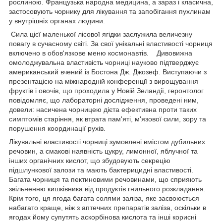
рослиною. Французька народна медицина, а зараз і класична,
застосовують чорнику для лікування та запобігання пухлинам
у внутрішніх органах людини.
Сила цієї маленької лісової ягідки заслужила величезну
повагу в сучасному світі. За свої унікальні властивості чорниця
включено в обов'язкове меню космонавтів. Дивовижна
омолоджувальна властивість чорниці науково підтверджує
американський вчений із Бостона Дж. Джозеф. Виступаючи з
презентацією на міжнародній конференції з вирощування
фруктів і овочів, що проходила у Новій Зеландії, геронтолог
повідомляє, що лабораторні дослідження, проведені ним,
довели: насичена чорницею дієта ефективна проти таких
симптомів старіння, як втрата пам'яті, м'язової сили, зору та
порушення координації рухів.
Лікувальні властивості чорниці зумовлені вмістом дубильних
речовин, а смакові наявність цукру, лимонної, яблучної та
інших органічних кислот, що збудовують секрецію
підшлункової залози та мають бактерицидні властивості.
Багата чорниця та пектиновими речовинами, що сприяють
звільненню кишківника від продуктів гнильного розкладання.
Крім того, ця ягода багата солями заліза, яке засвоюється
набагато краще, ніж з аптечних препаратів заліза, оскільки в
ягодах йому супутять аскорбінова кислота та інші корисні