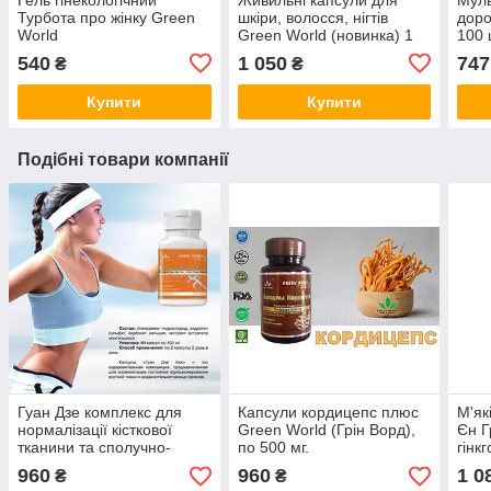
Турбота про жінку Green
шкіри, волосся, нігтів
доро
World
Green World (новинка) 1
100 
банка 60
540
1 050
747
₴
₴
Купити
Купити
Подібні товари компанії
Гуан Дзе комплекс для
Капсули кордицепс плюс
М'як
нормалізації кісткової
Green World (Грін Ворд),
Єн Г
тканини та сполучно-
по 500 мг.
гінк
тканих органів по 500 мг.
кіст
960
960
1 0
₴
₴
мг