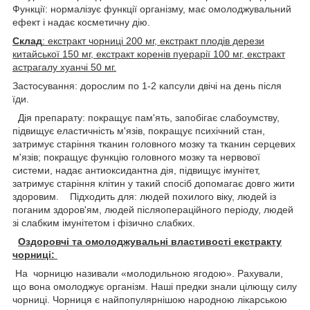
Функції: нормалізує функції організму, має омолоджувальний
ефект і надає косметичну дію.
Склад
: екстракт чорниці 200 мг, екстракт плодів дерези
китайської 150 мг, екстракт коренів пуерарії 100 мг, екстракт
астрагалу хуанчі 50 мг.
Застосування: дорослим по 1-2 капсули двічі на день після
їди.
Дія препарату: покращує пам'ять, запобігає слабоумству,
підвищує еластичність м'язів, покращує психічний стан,
затримує старіння тканин головного мозку та тканин серцевих
м'язів; покращує функцію головного мозку та нервової
системи, надає антиоксидантна дія, підвищує імунітет,
затримує старіння клітин у такий спосіб допомагає довго жити
здоровим. Підходить для: людей похилого віку, людей із
поганим здоров'ям, людей післяопераційного періоду, людей
зі слабким імунітетом і фізично слабких.
Оздоровчі та омолоджувальні властивості екстракту
чорниці:
На чорницю називали «молодильною ягодою». Рахували,
що вона омолоджує організм. Наші предки знали цілющу силу
чорниці. Чорниця є найпопулярнішою народною лікарською