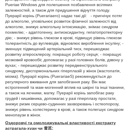
Pueriae Windows для полегшення позбавлення всіляких
залежностей, а також для придушення відчуття голоду.
Пуерарії корінь (Puerariaero) надає такі дії: - пригнічує потяг
до алкоголю, уповільнює розвиток фізичної залежності від
алкоголю, знижує алкогольну інтоксикацію, знімає синдром
похмелію; - адаптогенну, антиоксидантну, гепатопротекторну
дію; - знижує рівень глюкози в крові, підвищує рівень глюкози
толерантність до вуглеводів, відновлює вироблення інсуліну; -
зменшує підвищений артеріальний тиск, перешкоджає
розвитку атеросклерозу, покращує роботу серця; - покращує
мозковий кровообіг, допомагає у разі головних болів, дзвону у
вухах; - перешкоджає розвитку передменструального
синдрому, дисгормональних гіперплазій у жінок (мастопатія,
міома). Пуерарії корінь (PuerariaeS) рекомендується до
регулярного вживання для запобігання раку. Він має
естрогенний та мам-могенний вплив на шкірні та інші тканини,
а також на яєчники, матку. Пуерарії корінь запобігає раку
грудей і кишківника, допомагає у разі гіперплазу простати,
знижує ризик серцево-судинних захворювань і остеопорозу,
знижує рівень холестерину в крові, а також полегшує синдром
менопаузи в жінок.
Оздоровчі та омолоджувальні властивості екстракту
астрагала-хуан чи 黄芪: