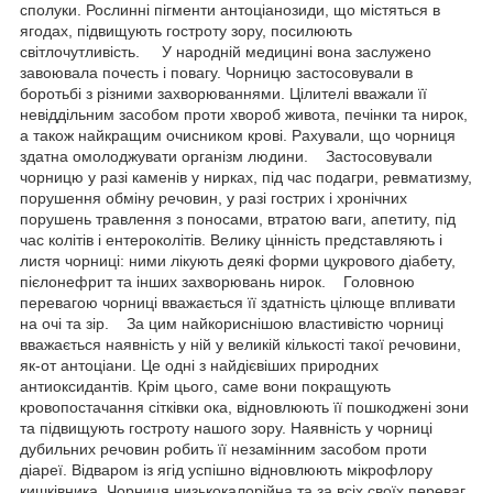
сполуки. Рослинні пігменти антоціанозиди, що містяться в
ягодах, підвищують гостроту зору, посилюють
світлочутливість. У народній медицині вона заслужено
завоювала почесть і повагу. Чорницю застосовували в
боротьбі з різними захворюваннями. Цілителі вважали її
невіддільним засобом проти хвороб живота, печінки та нирок,
а також найкращим очисником крові. Рахували, що чорниця
здатна омолоджувати організм людини. Застосовували
чорницю у разі каменів у нирках, під час подагри, ревматизму,
порушення обміну речовин, у разі гострих і хронічних
порушень травлення з поносами, втратою ваги, апетиту, під
час колітів і ентероколітів. Велику цінність представляють і
листя чорниці: ними лікують деякі форми цукрового діабету,
пієлонефрит та інших захворювань нирок. Головною
перевагою чорниці вважається її здатність цілюще впливати
на очі та зір. За цим найкориснішою властивістю чорниці
вважається наявність у ній у великій кількості такої речовини,
як-от антоціани. Це одні з найдієвіших природних
антиоксидантів. Крім цього, саме вони покращують
кровопостачання сітківки ока, відновлюють її пошкоджені зони
та підвищують гостроту нашого зору. Наявність у чорниці
дубильних речовин робить її незамінним засобом проти
діареї. Відваром із ягід успішно відновлюють мікрофлору
кишківника. Чорниця низькокалорійна та за всіх своїх переваг