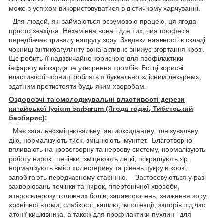
може з успіхом використовуватися в дієтичному харчуванні.
Для людей, які займаються розумовою працею, ця ягода
просто знахідка. Незамінна вона і для тих, чия професія
передбачає тривалу напругу зору. Завдяки наявності в складі
чорниці антикоагулянту вона активно знижує згортання крові.
Що робить її надзвичайно корисною для профілактики
інфаркту міокарда та утворення тромбів. Всі ці корисні
властивості чорниці роблять її буквально «лісним лекарем»,
здатним протистояти будь-яким хворобам.
Оздоровчі та омолоджувальні властивості дерези
китайської lycium barbarum (Ягода годжі, Тибетський
барбарис):
Має загальнозміцнювальну, антиоксидантну, тонізувальну
дію, нормалізують тиск, зміцнюють імунітет. Благотворно
впливають на кровотворну та нервову систему, нормалізують
роботу нирок і печінки, зміцнюють легкі, покращують зір,
нормалізують вміст холестерину та рівень цукру в крові,
запобігають передчасному старінню. Застосовуються у разі
захворювань печінки та нирок, гіпертонічної хвороби,
атеросклерозу, головних болів, запаморочень, зниження зору,
хронічної втоми, слабкості, кашлю, імпотенції, запорів під час
атонії кишківника, а також для профілактики пухлин і для