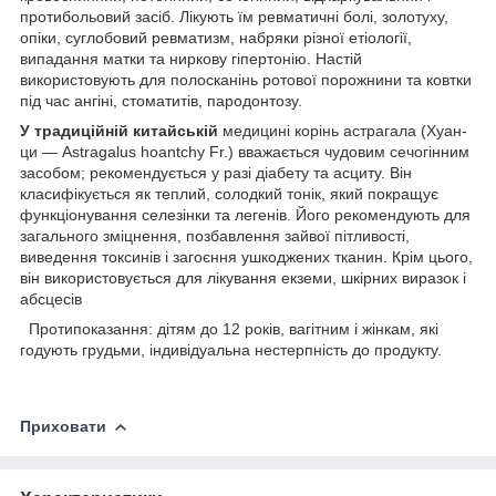
протибольовий засіб. Лікують їм ревматичні болі, золотуху,
опіки, суглобовий ревматизм, набряки різної етіології,
випадання матки та ниркову гіпертонію. Настій
використовують для полосканінь ротової порожнини та ковтки
під час ангіні, стоматитів, пародонтозу.
У традиційній китайській
медицині корінь астрагала (Хуан-
ци — Astragalus hoantchy Fr.) вважається чудовим сечогінним
засобом; рекомендується у разі діабету та асциту. Він
класифікується як теплий, солодкий тонік, який покращує
функціонування селезінки та легенів. Його рекомендують для
загального зміцнення, позбавлення зайвої пітливості,
виведення токсинів і загоєння ушкоджених тканин. Крім цього,
він використовується для лікування екземи, шкірних виразок і
абсцесів
Протипоказання: дітям до 12 років, вагітним і жінкам, які
годують грудьми, індивідуальна нестерпність до продукту.
Приховати