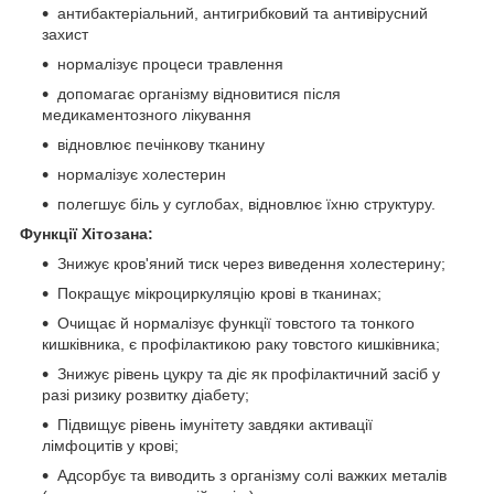
антибактеріальний, антигрибковий та антивірусний
захист
нормалізує процеси травлення
допомагає організму відновитися після
медикаментозного лікування
відновлює печінкову тканину
нормалізує холестерин
полегшує біль у суглобах, відновлює їхню структуру.
Функції Хітозана:
Знижує кров'яний тиск через виведення холестерину;
Покращує мікроциркуляцію крові в тканинах;
Очищає й нормалізує функції товстого та тонкого
кишківника, є профілактикою раку товстого кишківника;
Знижує рівень цукру та діє як профілактичний засіб у
разі ризику розвитку діабету;
Підвищує рівень імунітету завдяки активації
лімфоцитів у крові;
Адсорбує та виводить з організму солі важких металів