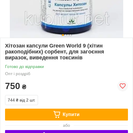
Хітозан капсули Green World 9 (хітин
ракоподібних) сорбент, для загоєння
виразок, виведення токсинів
Готово до відправки
Опт і роздріб
750
₴
744 ₴
від 2 шт.
Купити
або