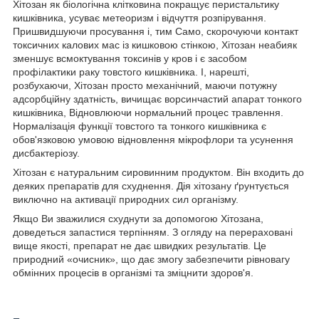
Хітозан як біологічна клітковина покращує перистальтику
кишківника, усуває метеоризм і відчуття розпірування.
Пришвидшуючи просування і, тим Само, скорочуючи контакт
токсичних калових мас із кишковою стінкою, Хітозан неабияк
зменшує всмоктування токсинів у кров і є засобом
профілактики раку товстого кишківника. І, нарешті,
розбухаючи, Хітозан просто механічний, маючи потужну
адсорбційну здатність, вичищає ворсинчастий апарат тонкого
кишківника, Відновлюючи нормальний процес травлення.
Нормалізація функції товстого та тонкого кишківника є
обов'язковою умовою відновлення мікрофлори та усунення
дисбактеріозу.
Хітозан є натуральним сировинним продуктом. Він входить до
деяких препаратів для схуднення. Дія хітозану ґрунтується
виключно на активації природних сил організму.
Якщо Ви зважилися схуднути за допомогою Хітозана,
доведеться запастися терпінням. З огляду на перераховані
вище якості, препарат не дає швидких результатів. Це
природний «очисник», що дає змогу забезпечити рівновагу
обмінних процесів в організмі та зміцнити здоров'я.