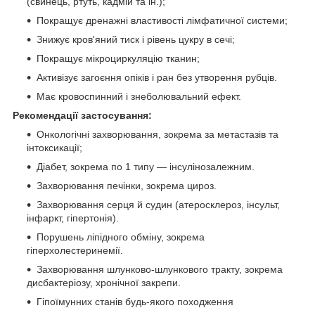
(свинець, ртуть, кадмій та ін.);
Покращує дренажні властивості лімфатичної системи;
Знижує кров'яний тиск і рівень цукру в сечі;
Покращує мікроциркуляцію тканин;
Активізує загоєння опіків і ран без утворення рубців.
Має кровоспинний і знеболювальний ефект.
Рекомендації застосування:
Онкологічні захворювання, зокрема за метастазів та
інтоксикації;
Діабет, зокрема по 1 типу — інсулінозалежним.
Захворювання печінки, зокрема цироз.
Захворювання серця й судин (атеросклероз, інсульт,
інфаркт, гіпертонія).
Порушень ліпідного обміну, зокрема
гіперхолестеринемії.
Захворювання шлунково-шлункового тракту, зокрема
дисбактеріозу, хронічної закрепи.
Гіпоїмунних станів будь-якого походження