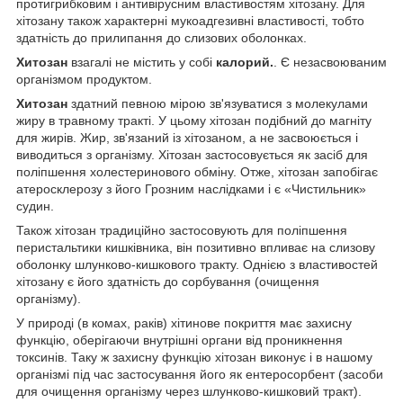
протигрибковим і антивірусним властивостям хітозану. Для
хітозану також характерні мукоадгезивні властивості, тобто
здатність до прилипання до слизових оболонках.
Хитозан
взагалі не містить у собі
калорий.
. Є незасвоюваним
організмом продуктом.
Хитозан
здатний певною мірою зв'язуватися з молекулами
жиру в травному тракті. У цьому хітозан подібний до магніту
для жирів. Жир, зв'язаний із хітозаном, а не засвоюється і
виводиться з організму. Хітозан застосовується як засіб для
поліпшення холестеринового обміну. Отже, хітозан запобігає
атеросклерозу з його Грозним наслідками і є «Чистильник»
судин.
Також хітозан традиційно застосовують для поліпшення
перистальтики кишківника, він позитивно впливає на слизову
оболонку шлунково-кишкового тракту. Однією з властивостей
хітозану є його здатність до сорбування (очищення
організму).
У природі (в комах, раків) хітинове покриття має захисну
функцію, оберігаючи внутрішні органи від проникнення
токсинів. Таку ж захисну функцію хітозан виконує і в нашому
організмі під час застосування його як ентеросорбент (засоби
для очищення організму через шлунково-кишковий тракт).