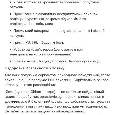
У разі гострих та хронічних виробничих і побутових
отруєнь.
Проживання в екологічно несприятливих районах,
радіаційні ураження, зокрема під час хіміо та
радіотерапії онкобольних.
Похмільний синдром — перед застоюванням і після 2
капсули.
Грип, ГРЗ, ГРВІ, будь-які болі.
Робота за комп'ютером (допомагає в разі
електромагнітного випромінювання).
Хітозан — це Швидка допомога Вашому організму!!
Оздоровча Властивості хітозану
Хітозан є потужним сорбентом природного походження, тобто
речовиною, що сполучає інші речовини. Сорбувальна основа
хітозану — хітин ракоподібних.
Хітин (від греч. Chiton — одяг) — це не тільки найдавніший
захист першобутних організмів від несприятливих чинників
довкілля, але й біологічний фільтр, що забезпечує зв'язування
і виведення з організму шкідливих продуктів життєдіяльності.
Це забезпечується завдяки антибактеріальним,