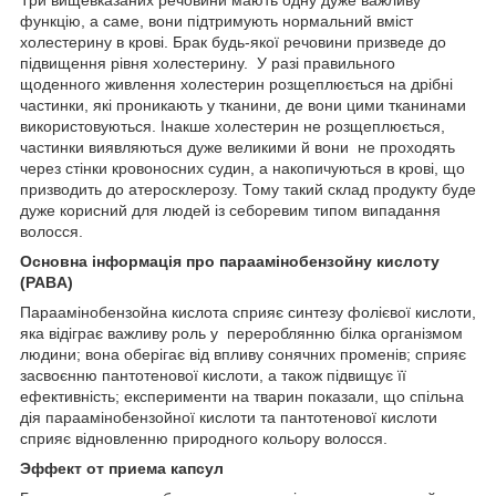
функцію, а саме, вони підтримують нормальний вміст
холестерину в крові. Брак будь-якої речовини призведе до
підвищення рівня холестерину. У разі правильного
щоденного живлення холестерин розщеплюється на дрібні
частинки, які проникають у тканини, де вони цими тканинами
використовуються. Інакше холестерин не розщеплюється,
частинки виявляються дуже великими й вони не проходять
через стінки кровоносних судин, а накопичуються в крові, що
призводить до атеросклерозу. Тому такий склад продукту буде
дуже корисний для людей із себоревим типом випадання
волосся.
Основна інформація про параамінобензойну кислоту
(PABA)
Параамінобензойна кислота сприяє синтезу фолієвої кислоти,
яка відіграє важливу роль у перероблянню білка організмом
людини; вона оберігає від впливу сонячних променів; сприяє
засвоєнню пантотенової кислоти, а також підвищує її
ефективність; експерименти на тварин показали, що спільна
дія параамінобензойної кислоти та пантотенової кислоти
сприяє відновленню природного кольору волосся.
Эффект от приема капсул