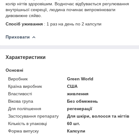
колір нігтів здоровішим. Водночас відбувається регулювання
внутрішньої секреції, людина починає випромінювати
дивовижне сяйво.
Спосіб уживання
: 1 раз на день по 2 капсули
Приховати
Характеристики
Основні
Виробник
Green World
Країна виробник
США
Властивості
живлення
Вікова група
Без обмежень
Для поліпшення
регенерації
Застосування препарату
Для шкіри, волосся та нігтів
Кількість в упаковці
60 шт.
Форма випуску
Капсули