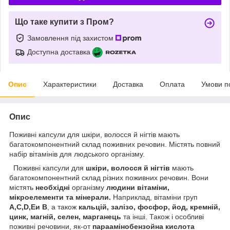
Що таке купити з Пром?
Замовлення під захистом
Доступна доставка
Опис
Характеристики
Доставка
Оплата
Умови п
Опис
Поживні капсули для шкіри, волосся й нігтів мають
багатокомпонентний склад поживних речовин. Містять повний
набір вітамінів для людського організму.
Поживні капсули для
шкіри, волосся й нігтів
мають
багатокомпонентний склад різних поживних речовин. Вони
містять
необхідні
організму
людини вітаміни,
мікроелементи та мінерали.
Наприклад, вітаміни груп
A,C,D,Eи B
, а також
кальцій, залізо, фосфор, йод, кремній,
цинк, магній, селен, марганець
та інші. Також і особливі
поживні речовини, як-от
параамінобензойна кислота