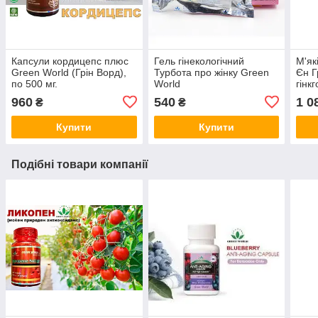
Капсули кордицепс плюс
Гель гінекологічний
М'як
Green World (Грін Ворд),
Турбота про жінку Green
Єн Г
по 500 мг.
World
гінк
кіст
960
540
1 0
₴
₴
мг
Купити
Купити
Подібні товари компанії