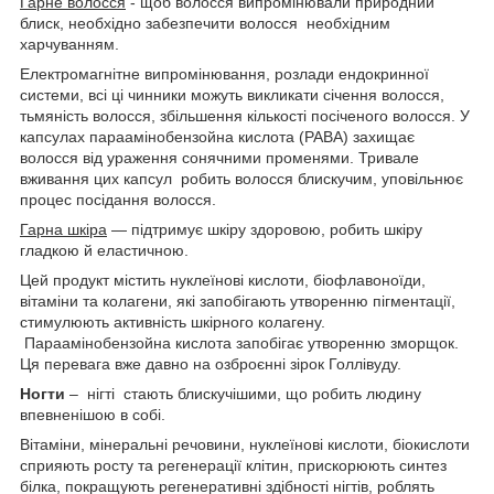
Гарне волосся
- щоб волосся випромінювали природний
блиск, необхідно забезпечити волосся необхідним
харчуванням.
Електромагнітне випромінювання, розлади ендокринної
системи, всі ці чинники можуть викликати січення волосся,
тьмяність волосся, збільшення кількості посіченого волосся. У
капсулах параамінобензойна кислота (PABA) захищає
волосся від ураження сонячними променями. Тривале
вживання цих капсул робить волосся блискучим, уповільнює
процес посідання волосся.
Гарна шкіра
— підтримує шкіру здоровою, робить шкіру
гладкою й еластичною.
Цей продукт містить нуклеїнові кислоти, біофлавоноїди,
вітаміни та колагени, які запобігають утворенню пігментації,
стимулюють активність шкірного колагену.
Параамінобензойна кислота запобігає утворенню зморщок.
Ця перевага вже давно на озброєнні зірок Голлівуду.
Ногти
– нігті стають блискучішими, що робить людину
впевненішою в собі.
Вітаміни, мінеральні речовини, нуклеїнові кислоти, біокислоти
сприяють росту та регенерації клітин, прискорюють синтез
білка, покращують регенеративні здібності нігтів, роблять