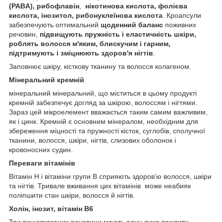
(PABA), рибофлавін
,
нікотинова кислота, фолієва
кислота, інозитол, рибонуклеїнова кислота
. Кроапсули
забезпечують оптимальний
щоденний баланс
поживних
речовин,
підвищують пружність і еластичність шкіри,
роблять волосся м'яким, блискучим і гарним,
підтримують і зміцнюють здоров'я нігтів
.
Заповнює шкіру, кісткову тканину та волосся колагеном.
Мінеральний кремній
мінеральний мінеральний, що міститься в цьому продукті
кремній забезпечує догляд за шкірою, волоссям і нігтями.
Зараз цей мікроелемент вважається таким самим важливим,
як і цинк. Кремній є основним мінералом, необхідним для
збереження міцності та пружності кісток, суглобів, сполучної
тканини, волосся, шкіри, нігтів, слизових оболонок і
кровоносних судин.
Переваги вітамінів
Вітамін H і вітаміни групи B сприяють здоров'ю волосся, шкіри
та нігтів. Тривале вживання цих вітамінів може неабияк
поліпшити стан шкіри, волосся й нігтів.
Холін, інозит, вітамін В6
Три вищевказаних речовини мають одну дуже важливу