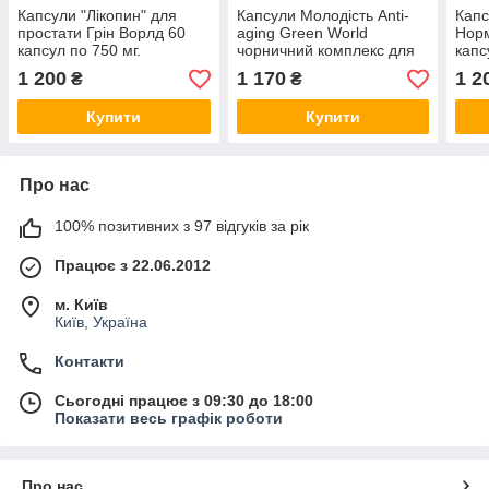
Капсули "Лікопин" для
Капсули Молодість Anti-
Капс
простати Грін Ворлд 60
aging Green World
Нор
капсул по 750 мг.
чорничний комплекс для
капс
молодості та краси тіла
1 200
1 170
1 2
₴
₴
Купити
Купити
Про нас
100% позитивних з 97 відгуків за рік
Працює з 22.06.2012
м. Київ
Київ, Україна
Контакти
Сьогодні працює з 09:30 до 18:00
Показати весь графік роботи
Про нас