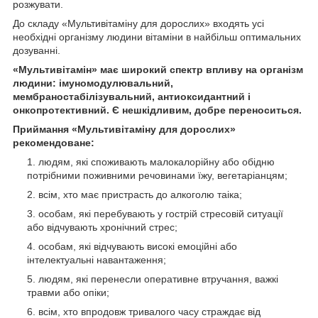
розжувати.
До складу «Мультивітаміну для дорослих» входять усі
необхідні організму людини вітаміни в найбільш оптимальних
дозуванні.
«Мультивітамін» має широкий спектр впливу на організм
людини: імуномодулювальний,
мембраностабілізувальний, антиоксидантний і
онкопротективний. Є нешкідливим, добре переноситься.
Приймання «Мультивітаміну для дорослих»
рекомендоване:
людям, які споживають малокалорійну або обідню
потрібними поживними речовинами їжу, вегетаріанцям;
всім, хто має пристрасть до алкоголю таіка;
особам, які перебувають у гострій стресовій ситуації
або відчувають хронічний стрес;
особам, які відчувають високі емоційні або
інтелектуальні навантаження;
людям, які перенесли оперативне втручання, важкі
травми або опіки;
всім, хто впродовж тривалого часу страждає від