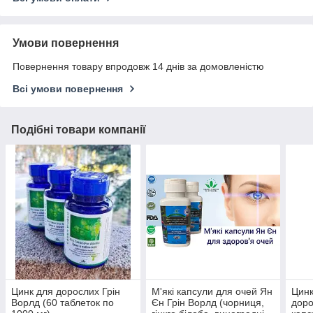
Умови повернення
Повернення товару впродовж 14 днів за домовленістю
Всі умови повернення
Подібні товари компанії
Цинк для дорослих Грін
М'які капсули для очей Ян
Цинк
Ворлд (60 таблеток по
Єн Грін Ворлд (чорниця,
доро