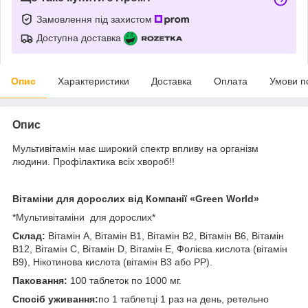
Замовлення під захистом
Доступна доставка
Опис
Характеристики
Доставка
Оплата
Умови п
Опис
Мультивітамін має широкий спектр впливу на організм
людини. Профілактика всіх хвороб!!
Вітаміни для дорослих від Компанії «Green World»
*Мультивітаміни для дорослих*
Склад:
Вітамін А, Вітамін В1, Вітамін В2, Вітамін В6, Вітамін
В12, Вітамін С, Вітамін D, Вітамін Е, Фолієва кислота (вітамін
В9), Нікотинова кислота (вітамін В3 або РР).
Паковання:
100 таблеток по 1000 мг.
Спосіб уживання:
по 1 таблетці 1 раз на день, ретельно