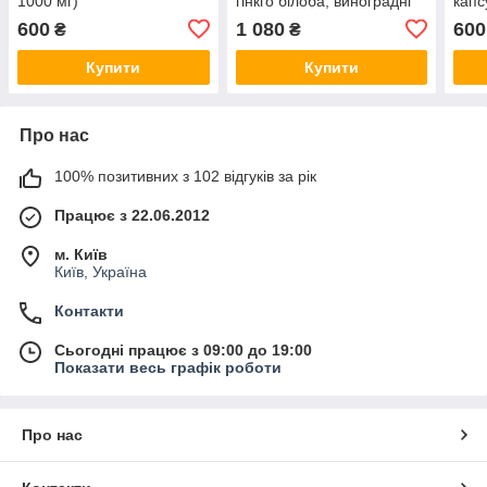
1000 мг)
гінкго білоба, виноградні
капс
кісточки) 100 кап. по 800
600
1 080
600
₴
₴
мг
Купити
Купити
Про нас
100% позитивних з 102 відгуків за рік
Працює з 22.06.2012
м. Київ
Київ, Україна
Контакти
Сьогодні працює з 09:00 до 19:00
Показати весь графік роботи
Про нас