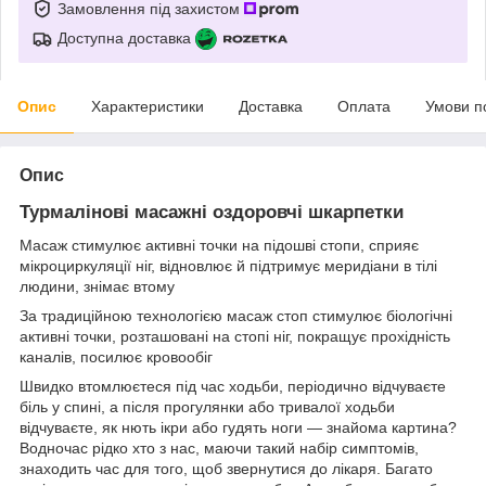
Замовлення під захистом
Доступна доставка
Опис
Характеристики
Доставка
Оплата
Умови п
Опис
Турмалінові масажні оздоровчі шкарпетки
Масаж стимулює активні точки на підошві стопи, сприяє
мікроциркуляції ніг, відновлює й підтримує меридіани в тілі
людини, знімає втому
За традиційною технологією масаж стоп стимулює біологічні
активні точки, розташовані на стопі ніг, покращує прохідність
каналів, посилює кровообіг
Швидко втомлюєтеся під час ходьби, періодично відчуваєте
біль у спині, а після прогулянки або тривалої ходьби
відчуваєте, як нють ікри або гудять ноги — знайома картина?
Водночас рідко хто з нас, маючи такий набір симптомів,
знаходить час для того, щоб звернутися до лікаря. Багато