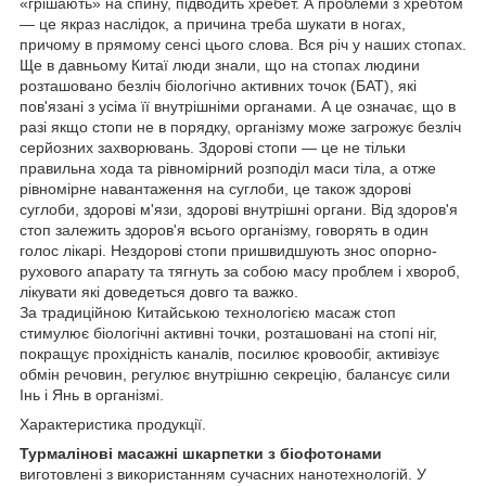
«грішають» на спину, підводить хребет. А проблеми з хребтом
— це якраз наслідок, а причина треба шукати в ногах,
причому в прямому сенсі цього слова. Вся річ у наших стопах.
Ще в давньому Китаї люди знали, що на стопах людини
розташовано безліч біологічно активних точок (БАТ), які
пов'язані з усіма її внутрішніми органами. А це означає, що в
разі якщо стопи не в порядку, організму може загрожує безліч
серйозних захворювань. Здорові стопи — це не тільки
правильна хода та рівномірний розподіл маси тіла, а отже
рівномірне навантаження на суглоби, це також здорові
суглоби, здорові м'язи, здорові внутрішні органи. Від здоров'я
стоп залежить здоров'я всього організму, говорять в один
голос лікарі. Нездорові стопи пришвидшують знос опорно-
рухового апарату та тягнуть за собою масу проблем і хвороб,
лікувати які доведеться довго та важко.
За традиційною Китайською технологією масаж стоп
стимулює біологічні активні точки, розташовані на стопі ніг,
покращує прохідність каналів, посилює кровообіг, активізує
обмін речовин, регулює внутрішню секрецію, балансує сили
Інь і Янь в організмі.
Характеристика продукції.
Турмалінові масажні шкарпетки з біофотонами
виготовлені з використанням сучасних нанотехнологій. У