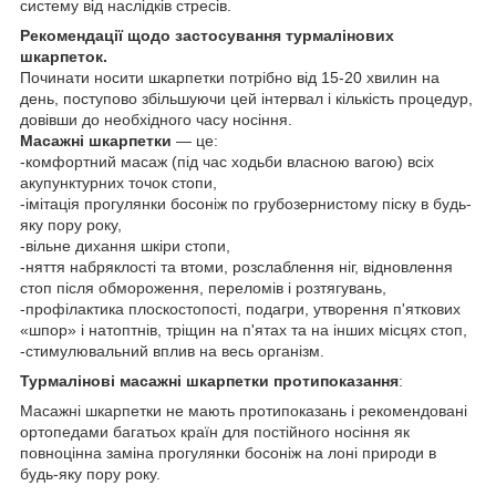
систему від наслідків стресів.
Рекомендації щодо застосування турмалінових
шкарпеток.
Починати носити шкарпетки потрібно від 15-20 хвилин на
день, поступово збільшуючи цей інтервал і кількість процедур,
довівши до необхідного часу носіння.
Масажні шкарпетки
— це:
-комфортний масаж (під час ходьби власною вагою) всіх
акупунктурних точок стопи,
-імітація прогулянки босоніж по грубозернистому піску в будь-
яку пору року,
-вільне дихання шкіри стопи,
-няття набряклості та втоми, розслаблення ніг, відновлення
стоп після обмороження, переломів і розтягувань,
-профілактика плоскостопості, подагри, утворення п'яткових
«шпор» і натоптнів, тріщин на п'ятах та на інших місцях стоп,
-стимулювальний вплив на весь організм.
Турмалінові масажні шкарпетки протипоказання
:
Масажні шкарпетки не мають протипоказань і рекомендовані
ортопедами багатьох країн для постійного носіння як
повноцінна заміна прогулянки босоніж на лоні природи в
будь-яку пору року.