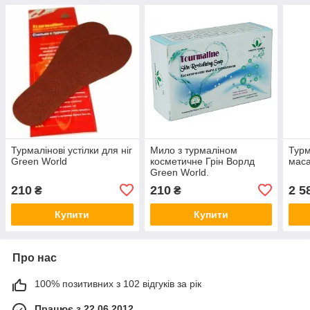
Турмалінові устілки для ніг
Мило з турмаліном
Турм
Green World
косметичне Грін Ворлд
маса
Green World.
210
210
2 5
₴
₴
Купити
Купити
Про нас
100% позитивних з 102 відгуків за рік
Працює з 22.06.2012