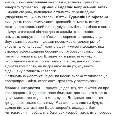
нитки, з яких виготовлені шкарпетки, вплетені кристали
мінералу турмаліну.
Турмалін видаляє неприємний запах,
шкірний свербіж, підвищена пітливість, перешкоджає
утворенню тріщин на стопах і п'ятах.
Турмалін і біофотони
очищають кров і стимулюють кровообіг, знімають втому,
мають протизапальний ефект, усувають біль, оніміння в ногах
і відчуття важкості під час довгої ходьби, заспокоюють,
знімають напруження в м'язах ніг, сприяють гарному сну.
Внутрішня поверхня підошви носок має опуклості різної
висоти та конфігурації, мають ефект «живої підошви», яка
створює ефект ходіння босоніж по грубозернистому піску,
імітує точковий масаж. Шкарпетки зігрівають узимку й
охолоджують влітку, пропускають повітря, дають стопам
відчуття комфорту, не подразнюють шкіру, усувають
підвищену пітливість і свербіж.
Оптимальна жорсткість підошви носок, висока теплоізоляція,
повітропроникність створюють зручність у застосуванні.
Масажні шкарпетки
— продукція для тих, хто піклується про
своє здоров'я й здоров'я своїх близьких, для тих, хто знає та
цінує мистецтво східного масажу ніг. Як відомо, ноги — ключ
до здоров'я всього організму.
Масажні шкарпетки
будуть
щодня піклуватися про Ваше здоров'я, додадуть Вам
життєвих сил і позбавлять багатьох хвороб і захистять нервову