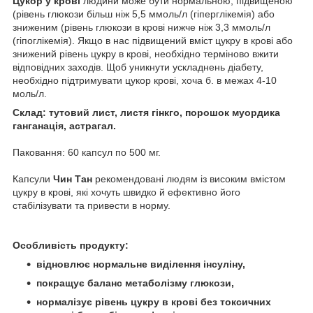
Цукор у крові
людини може бути нормальною, підвищеною
(рівень глюкози більш ніж 5,5 ммоль/л (гіперглікемія) або
зниженим (рівень глюкози в крові нижче ніж 3,3 ммоль/л
(гіпоглікемія). Якщо в нас підвищений вміст цукру в крові або
знижений рівень цукру в крові, необхідно терміново вжити
відповідних заходів. Щоб уникнути ускладнень діабету,
необхідно підтримувати цукор крові, хоча б. в межах 4-10
моль/л.
Склад: тутовий лист, листя гінкго, порошок муордика
ганганація, астрагал.
Паковання: 60 капсул по 500 мг.
Капсули
Чин Тан
рекомендовані людям із високим вмістом
цукру в крові, які хочуть швидко й ефективно його
стабілізувати та привести в норму.
Особливість продукту:
відновлює нормальне виділення інсуліну,
покращує баланс метаболізму глюкози,
нормалізує рівень цукру в крові без токсичних