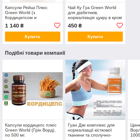
Капсули Рейші Плюс
Чай Ку Гуа Green World
Green World (з
для діабетиків,
Кордицепсом и
нормалізація цукру в крові
Женшенем) 60 шт. по 300
1 140
450
₴
₴
мг.
Купити
Купити
Подібні товари компанії
Капсули кордицепс плюс
Гуан Дзе комплекс для
Цинк
Green World (Грін Ворд),
нормалізації кісткової
Ворл
по 500 мг.
тканини та сполучно-
1000