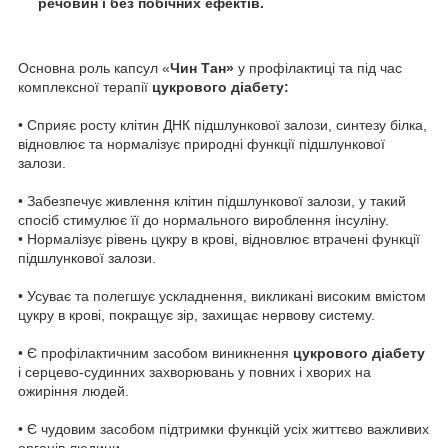
речовин і без побічних ефектів.
Основна роль капсул «
Чин Тан»
у профілактиці та під час
комплексної терапії
цукрового діабету:
• Сприяє росту клітин ДНК підшлункової залози, синтезу білка,
відновлює та нормалізує природні функції підшлункової
залози.
• Забезпечує живлення клітин підшлункової залози, у такий
спосіб стимулює її до нормального вироблення інсуліну.
• Нормалізує рівень цукру в крові, відновлює втрачені функції
підшлункової залози.
• Усуває та полегшує ускладнення, викликані високим вмістом
цукру в крові, покращує зір, захищає нервову систему.
• Є профілактичним засобом виникнення
цукрового діабету
і серцево-судинних захворювань у повних і хворих на
ожиріння людей.
• Є чудовим засобом підтримки функцій усіх життєво важливих
органів людини.